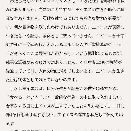
わたしたちの主イエス・キリストも「生きた証」を奪われる状
況にありました。当然のことですが、主イエスの生きた時代に写
真などありません。石碑を建てるにしても相当な労力が必要で
す。何か書き物を残したわけでもありません。主イエスが実際に
生きたという証は、物体として残っていません。主イエスが十字
架で死に一度葬られたとされるエルサレムの「聖墳墓教会」も、
「おそらくここに葬られたのだろう」という憶測によるもので、
確実な証拠があるわけではありません。2000年以上もの時間が
経過していては、大体の物は消えてしまいます。主イエスが生き
た証は物体として残っていないのです。
しかし主イエスは、自分が生きた証をこの世界に残すため、
「食べる」という「ごく一般的な行為」の中に取り入れました。
食事をする度に主イエスが生きていたことを思い起こす。一日に
3回それを繰り返すくらい、主イエスの存在を私たちに伝えてい
ます。