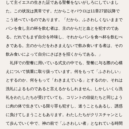
して主イエスの生きた証である聖餐をないがしろにしていまし
た。この状況は異常です。だからこそパウロは11章27節以降で
こう述べているのであります。「だから、ふさわしくないままで
パンを食し主の杯を飲む者は、主のからだと血とを犯すのであ
る。だれでもまず自分を吟味し、それからパンを食べ杯を飲むべ
きである。主のからだをわきまえないで飲み食いする者は、その
飲み食いによって自分にさばきを招くからである。」
礼拝での聖餐に用いている式文の中でも、聖餐に与る際の心構
えについて慎重に取り扱っています。何をもって「ふさわしい」
とするのか、何をもって「わきまえている」とするのか。それは
洗礼によるものであると言えるかもしれません。しかしいくら洗
礼をわたしたちが受けていても、コリントの信徒たちと同じよう
に肉の体で生きている限り罪も犯すし、迷うこともあるし、誘惑
に負けてしまうこともあります。わたしたちがクリスチャンとし
て歩んでいく中で、神の前で「ふさわしい者」となれている時間