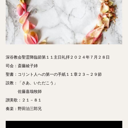
深谷教会聖霊降臨節第１１主日礼拝２０２４年７月２８日
司会：斎藤綾子姉
聖書：コリント人への第一の手紙１１章２３～２９節
説教：「さあ、いただこう」
佐藤嘉哉牧師
讃美歌：２１－８１
奏楽：野田治三郎兄