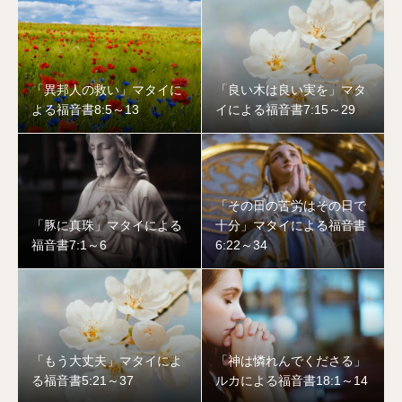
「異邦人の救い」マタイに
「良い木は良い実を」マタ
よる福音書8:5～13
イによる福音書7:15～29
「その日の苦労はその日で
「豚に真珠」マタイによる
十分」マタイによる福音書
福音書7:1～6
6:22～34
「もう大丈夫」マタイによ
「神は憐れんでくださる」
る福音書5:21～37
ルカによる福音書18:1～14