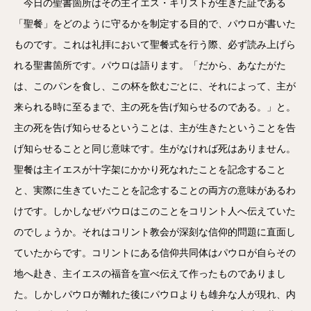
今日の聖書箇所はその主イエス・キリストが生きた証である
「聖餐」をどのように守るかを制定する目的で、パウロが書いた
ものです。これは礼拝において聖餐式を行う際、必ず読み上げら
れる聖書箇所です。パウロは語ります。「だから、あなたがた
は、このパンを食し、この杯を飲むごとに、それによって、主が
来られる時に至るまで、主の死を告げ知らせるのである。」と。
主の死を告げ知らせるということは、主が生きたということを告
げ知らせることと同じ意味です。生がなければ死はありません。
聖餐は主イエスが十字架にかかり死なれたことを記念すること
と、実際に生きていたことを記念することの両方の意味があるわ
けです。しかしなぜパウロはこのことをコリント人へ伝えていた
のでしょうか。それはコリント教会が深刻な信仰的問題に直面し
ていたからです。コリントにある信仰共同体はパウロが自らその
地へ赴き、主イエスの福音を宣べ伝えて作ったものでありまし
た。しかしパウロが離れた後にパウロよりも雄弁な人が現れ、内