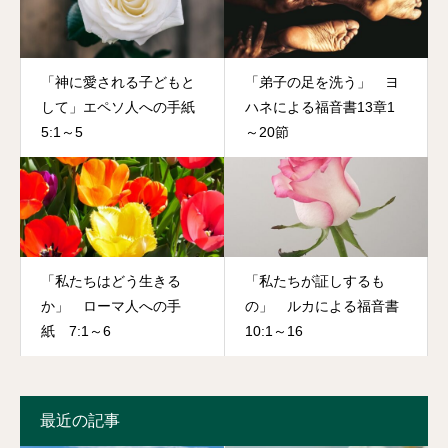
「神に愛される子どもと
「弟子の足を洗う」 ヨ
して」エペソ人への手紙
ハネによる福音書13章1
5:1～5
～20節
「私たちはどう生きる
「私たちが証しするも
か」 ローマ人への手
の」 ルカによる福音書
紙 7:1～6
10:1～16
最近の記事