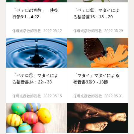
「ペテロの宣教」 使徒
「ペテロ②」マタイによ
行伝3:1～4:22
る福音書16：13～20
保母光彦牧師説教
2022.06.12
保母光彦牧師説教
2022.05.29
「ペテロ①」マタイによ
「マタイ」マタイによる
る福音書14：22～33
福音書9章9～13節
保母光彦牧師説教
2022.05.15
保母光彦牧師説教
2022.05.01