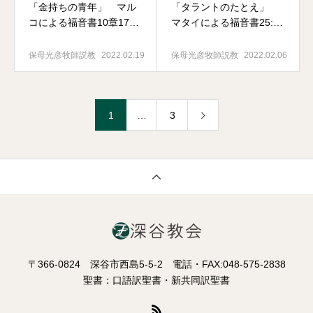
「金持ちの青年」 マル
「タラントのたとえ」
コによる福音書10章17～
マタイによる福音書25:14
31節
～30
保母光彦牧師説教
2022.02.19
保母光彦牧師説教
2022.02.06
1
…
3
〒366-0824 深谷市西島5-5-2 電話・FAX:048-575-2838
聖書：口語訳聖書・新共同訳聖書