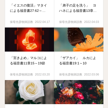
「イエスの復活」マタイ
「弟子の足を洗う」 ヨ
による福音書27:62～
ハネによる福音書13章1
28:15
～20節
保母光彦牧師説教
2022.04.17
保母光彦牧師説教
2022.04.03
「宮きよめ」マルコによ
「ザアカイ」 ルカによ
る福音書11章15～19節
る福音書19:1～10
保母光彦牧師説教
2022.03.20
保母光彦牧師説教
2022.03.06