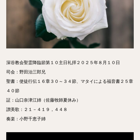
深谷教会聖霊降臨節第１０主日礼拝２０２５年８月１０日
司会：野田治三郎兄
聖書：使徒行伝１６章３０～３４節、マタイによる福音書２５章
４０節
証：山口奈津江姉（佐藤牧師夏休み）
讃美歌：２１－４１９，４４８
奏楽：小野千恵子姉