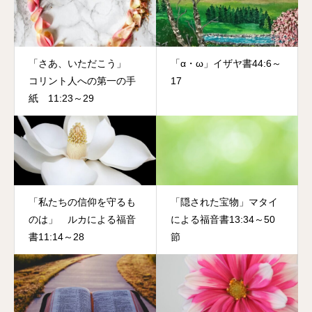
「さあ、いただこう」
「α・ω」イザヤ書44:6～
コリント人への第一の手
17
紙 11:23～29
「私たちの信仰を守るも
「隠された宝物」マタイ
のは」 ルカによる福音
による福音書13:34～50
書11:14～28
節