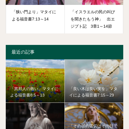
「狭い門より」マタイに
「イスラエルの民の叫び
よる福音書7:13～14
を聞きたもう神」 出エ
ジプト記 3章1～14節
最近の記事
「異邦人の救い」マタイに
「良い木は良い実を」マタ
よる福音書8:5～13
イによる福音書7:15～29
「その日の苦労はその日で