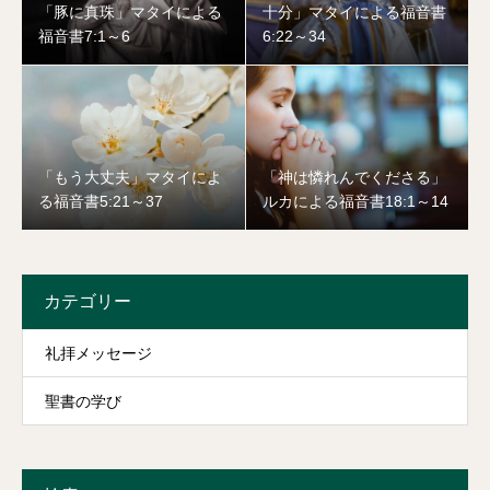
「豚に真珠」マタイによる
十分」マタイによる福音書
福音書7:1～6
6:22～34
「もう大丈夫」マタイによ
「神は憐れんでくださる」
る福音書5:21～37
ルカによる福音書18:1～14
カテゴリー
礼拝メッセージ
聖書の学び