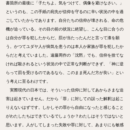
書箇所の最後に「子たちよ。気をつけて、偶像を避けなさい。」
というのも、この手紙の宛先が信仰を守るのに辛い状況の中を過
ごしていたからであります。自分たちの信仰が壊される、命の危
機が迫っている。その目の前の状況に絶望し、こんな目に合うの
は自分が罪を犯したからだ。罰が当たったんだと言って漆を願
う。かつてユダヤ人が病気を患うのは本人か家族が罪を犯したか
らだと考えていました。遠藤周作の「沈黙」でも、信仰を捨てな
ければ殺されるという状況の中で正常な判断ができず、「神に逆
らって罰を受けるのであるなら、このまま死んだ方が良い」とい
う考えに至るわけです。
実際現代の日本では、そういった信仰に対してあからさまな迫
害は起きていません。だから「罪」に対しての誤った解釈は起こ
りえないはずです。しかしその罪から自由になったと感じること
がわたしたちはできているでしょうか？わたしはそうではないと
思います。人がしてしまった失敗や罪に対して、あまりにも敏感