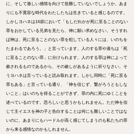
に、そして激しい感情を向けて批難していないでしょうか。あま
りにも不寛容な時代をわたしたちは生きていると感じるのです。
しかしヨハネは16節において「もしだれかが死に至ることのない
罪をおかしている兄弟を見たら、神に願い求めなさい。そうすれ
ば神は、死に至ることのない罪を犯している人々には、いのちを
たまわるであろう。」と言っています。人のする罪や過ちは「死
に至ることのない罪」に分けられます。人のする罪は神によって
赦されるものであるから、その赦しがあるように祈りなさい。そ
うヨハネは言っていると読み取れます。しかし同時に「死に至る
罪もある」と言っている通り、「神を信じず、繋がろうともしな
いこと」はいのちを得ることができず、罪の内に死にゆくことを
述べているのです。恐ろしいと思うかもしれません。ただ神を信
じて主イエスを神の子と告白することは何にも難しいことではな
いのに、あまりにもハードルが高く感じてしまうのも私たちの罪
から来る感情なのかもしれません。