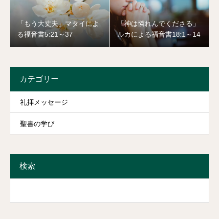
「もう大丈夫」マタイによ
「神は憐れんでくださる」
る福音書5:21～37
ルカによる福音書18:1～14
カテゴリー
礼拝メッセージ
聖書の学び
検索