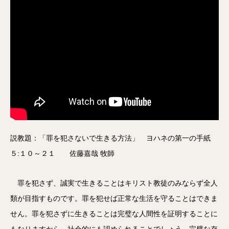
説教題：「罪を犯さないで生きる方法」 ヨハネの第一の手紙
５:１０～２１ 佐藤嘉哉 牧師
罪を犯さず、誠実で生きることはキリスト教徒のみならず全人
類が目指すものです。罪を犯せば正常な生活を守ることはできま
せん。罪を犯さずに生きることは完璧な人間性を証明することに
もなりますから、社会的にも認められることでしょう。完璧な存