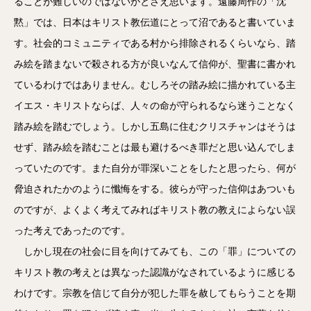
ることが難しいのではないかとさえ思います。遠藤周作の「沈
黙」では、日本はキリスト教伝道にとって沼であると書いていま
す。社会的コミュニティである村から排除されるくらいなら、踏
み絵を踏まないで殺される方が良いなんて信仰が、聖書に書かれ
ているわけではありません。むしろその踏み絵に描かれている主
イエス・キリストならば、人々の命が守られるなら迷うことなく
踏み絵を踏むでしょう。しかし五島に住むクリスチャンはそうは
せず、踏み絵を踏むことは最も避けるべき罪だと思い込んでしま
っていたのです。また自分が罪深いことをしたと思ったら、何が
脅迫されたかのように懺悔をする。彼らが守った信仰はあついも
のですが、よくよく考えてみればキリスト教の教えによらない誤
った考えであったのです。
しかし現在の社会に目を向けてみても、この「罪」についての
キリスト教の考えとは異なった認識がなされているように感じる
わけです。宗教を信じて自分が犯した罪を赦してもらうことを期