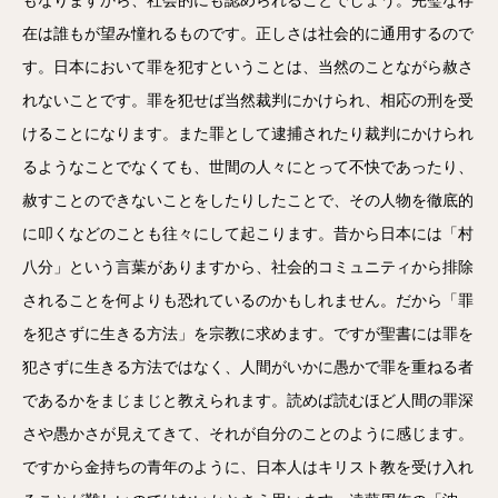
在は誰もが望み憧れるものです。正しさは社会的に通用するので
す。日本において罪を犯すということは、当然のことながら赦さ
れないことです。罪を犯せば当然裁判にかけられ、相応の刑を受
けることになります。また罪として逮捕されたり裁判にかけられ
るようなことでなくても、世間の人々にとって不快であったり、
赦すことのできないことをしたりしたことで、その人物を徹底的
に叩くなどのことも往々にして起こります。昔から日本には「村
八分」という言葉がありますから、社会的コミュニティから排除
されることを何よりも恐れているのかもしれません。だから「罪
を犯さずに生きる方法」を宗教に求めます。ですが聖書には罪を
犯さずに生きる方法ではなく、人間がいかに愚かで罪を重ねる者
であるかをまじまじと教えられます。読めば読むほど人間の罪深
さや愚かさが見えてきて、それが自分のことのように感じます。
ですから金持ちの青年のように、日本人はキリスト教を受け入れ