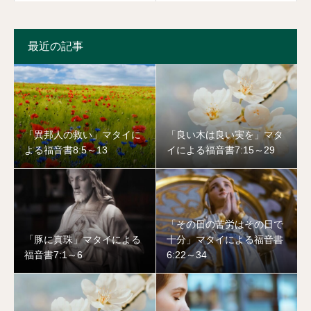
最近の記事
「異邦人の救い」マタイに
「良い木は良い実を」マタ
よる福音書8:5～13
イによる福音書7:15～29
「その日の苦労はその日で
「豚に真珠」マタイによる
十分」マタイによる福音書
福音書7:1～6
6:22～34