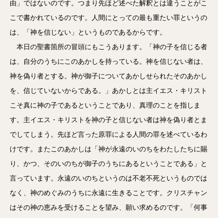
由」ではないのです。つまり先ほど述べた解釈とは違うことがこ
こで書かれているのです。人間にとっての最も重たい罪というの
は、「神を信じない」というものであるからです。
本日の聖書箇所の冒頭にもこうあります。「神の子を信じる者
は、自分のうちにこのあかしを持っている。神を信じない者は、
神を偽り者とする。神が御子についてあかしせられたそのあかし
を、信じていないからである。」あかしとは主イエス・キリスト
こそ真に神の子であるということであり、真理のことを指しま
す。主イエス・キリストを神の子と信じない者は神を偽り者とま
でしてしまう。先ほど言った原罪による人間の罪を述べているわ
けです。またこのあかしは「神が永遠のいのちをわたしたちに賜
り、かつ、そのいのちが御子のうちにあるということである」と
言っています。永遠のいのちというのは不老不死というものでは
なく、神のめぐみのうちに永遠に生きることです。クリスチャン
はその神の恵みを受けることを望み、願い求めるのです。「何事