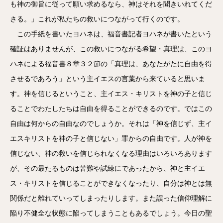
も神の御旨に従って願い求めるなら、神はそれを聞きいれてくだ
さる。」これが私たちの救いにつながって行くのです。
この手紙を書いたヨハネは、福音書記者ヨハネが書いたという
確証はありませんが、この救いにつながる希望・真理は、このヨ
ハネによる福音書８章３２節の「真理は、あなたがたに自由を得
させるであろう」という主イエスの言葉から来ていると思いま
す。神を信じるということ、主イエス・キリストを神の子と信じ
ることでわたしたちは自由を得ることができるのです。ではこの
自由は何からの自由なのでしょうか。それは「神を信じず、主イ
エスキリストを神の子と信じない」罪からの自由です。人が神を
信じない、神の救いを信じられなくなる理由はいろいろあります
が、その最たるものは苦難や試練にであったから、神と主イエ
ス・キリストを信じることができなくなったり、自分は神とは無
関係だと離れていってしまったりします。また誤った信仰理解に
陥り不健全な状態に陥ってしまうこともあるでしょう。今日の聖