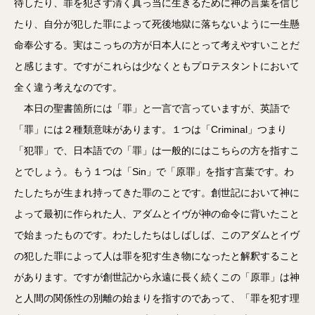
待したり、罪を犯さず清く真っ当に生きるために神の言葉を信じ
たり、自分が犯した罪によって死後地獄に落ちないように一生懸
命奉公する。実はこっちの方が日本人にとって考えやすいことだ
と感じます。ですがこれらは少なくともプロテスタントにおいて
全く違う考えなのです。
本日の聖書箇所には「罪」と一言で言っていますが、英語で
「罪」には２種類意味があります。１つは「Criminal」つまり
「犯罪」で、日本語での「罪」は一般的にはこちらの方を指すこ
とでしょう。もう１つは「Sin」で「原罪」を指す言葉です。わ
たしたちが生まれ持ってきた罪のことです。創世記において神に
よって最初に作られた人、アダムとイヴが神の命令に背いたこと
で始まったものです。わたしたちはしばしば、このアダムとイヴ
の犯した罪によって人は罪を犯す生き物になったと解釈すること
があります。ですが創世記から永遠に長く続くこの「原罪」は神
と人間の関係性の別離の始まりを指すのであって、「罪を犯す理