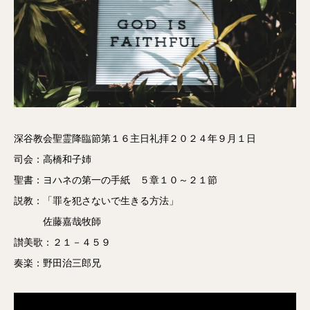
深谷教会聖霊降臨節第１６主日礼拝２０２４年９月１日
司会：高橋和子姉
聖書：ヨハネの第一の手紙 ５章１０～２１節
説教：「罪を犯さないで生きる方法」
佐藤嘉哉牧師
讃美歌：２１－４５９
奏楽：野田治三郎兄