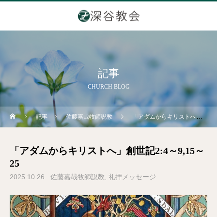
記事
CHURCH BLOG
記事
佐藤嘉哉牧師説教
「アダムからキリストへ」創世記2:4～9,15～25
「アダムからキリストへ」創世記2:4～9,15～
25
2025.10.26
佐藤嘉哉牧師説教
礼拝メッセージ