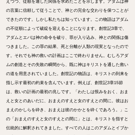
えつつ、従順を通した関係を求めたことを示します。アダムは神
の言葉に信頼して従うことで、神との完全な交わりを保つことが
できたのです。しかし私たちは知っています。この物語はアダム
の不従順によって破綻を迎えることになります。創世記3章で、
アダムとエバは神の命令を破り、罪が入り込み、神との関係は傷
つきました。この罪の結果、死と分離が人類の現実となったので
す。それでも神の救いの計画はここで終わりません。むしろアダ
ムの創造とその失敗の瞬間から、既に神はキリストを通した救い
の道を用意されていました。創世記の物語は、キリストの到来を
指し示す最初の約束を含んでいます。例えば、創世記3章15節
は、救いの計画の最初の兆しです。「わたしは恨みをおく、おま
えと女とのあいだに、おまえのすえと女のすえとの間に。彼はお
まえのかしらを砕き、おまえは彼のかかとを砕くであろう。」こ
の「おまえのすえと女のすえとの間に」とは、キリストを指すと
伝統的に解釈されてきました。すべての人はこのアダムとイブか