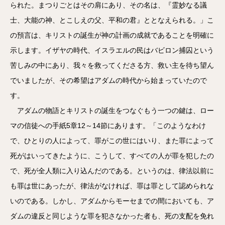
られた。まつりごとはその肩にあり、その名は、『霊妙なる議
士、大能の神、とこしえの父、平和の君』ととなえられる。」こ
の預言は、キリストの誕生が神の計画の成就であることを明確に
示します。イザヤの時代、イスラエルの民はバビロン捕囚という
苦しみの中にあり、我々を救ってくださる方、救い主を待ち望ん
でいましたが、その希望はアダムの時代から始まっていたので
す。
アダムの物語とキリストの誕生をつなぐもう一つの鍵は、ロー
マの信徒への手紙5章12～14節にあります。「このようなわけ
で、ひとりの人によって、罪がこの世にはいり、また罪によって
死がはいってきたように、こうして、すべての人が罪を犯したの
で、死が全人類に入り込んだのである。というのは、律法以前に
も罪は世にあったが、律法がなければ、罪は罪として認められな
いのである。しかし、アダムからモーセまでの間においても、ア
ダムの違反と同じような罪を犯さなかった者も、死の支配を免れ