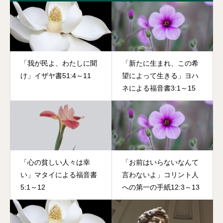
「我が民よ、わたしに聞
「新たに生まれ、この希
け」イザヤ書51:4～11
望によって生きる」ヨハ
ネによる福音書3:1～15
「心の貧しい人々は幸
「お前はいらないなんて
い」マタイによる福音書
言わないよ」コリント人
5:1～12
への第一の手紙12:3～13