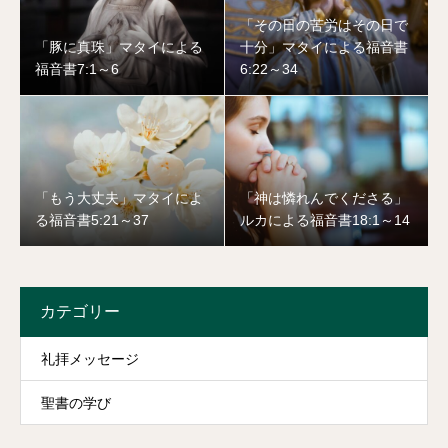
「その日の苦労はその日で
「豚に真珠」マタイによる
十分」マタイによる福音書
福音書7:1～6
6:22～34
「もう大丈夫」マタイによ
「神は憐れんでくださる」
る福音書5:21～37
ルカによる福音書18:1～14
カテゴリー
礼拝メッセージ
聖書の学び