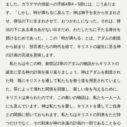
ました。ガラテヤの信徒への手紙4章4～5節には、こうありま
す。「しかし、時が満ちるに及んで、神は御子を女から生まれさ
せ、律法の下に生まれさせて、おつかわしになった。それは、律
法の下にある者をあがない出すため、わたしたちに子たる身分を
授けるためであった。」この「時が満ちる」とは、アダムの創造
から始まり、預言者たちの時代を経て、キリストの誕生に至る神
の計画の完成を意味します。
私たちは今この時、創世記2章のアダムの物語からキリストの
誕生に至る神の計画を振り返りましょう。神はアダムを創造され
た時、既にキリストを通して私たちを救う道を用意されていまし
た。罪によって壊れた関係を回復し、新しい命を与えるために、
キリストは来られたのです。この救いの物語は、私たち一人一人
にも及んでいます。神は私たちを愛し、キリストを通してご自身
との関係に招いておられます。私たちはキリストの到来をただ待
つだけでなく、その到来が神の永遠の計画の一部であることを心