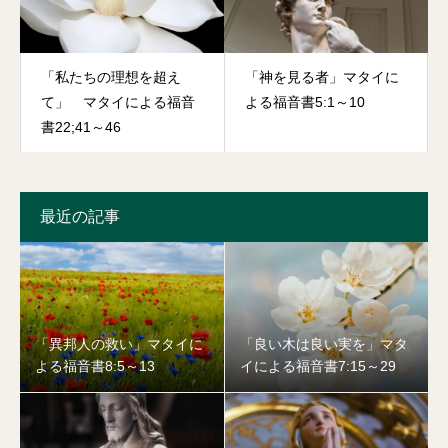
「私たちの理想を超え
「神を見る者」マタイに
て」 マタイによる福音
よる福音書5:1～10
書22;41～46
最近の記事
「異邦人の救い」マタイに
「良い木は良い実を」マタ
よる福音書8:5～13
イによる福音書7:15～29