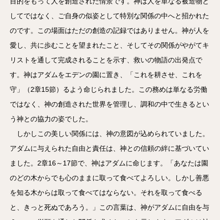
目的をもって人を創造された情景です。神は人を単なる被造物と
してではなく、ご自身の似姿として特別な関係の中へと招かれた
のです。この場面はただの創造の記録ではありません。神が人を
愛し、共に歩むことを望まれたこと、そしてその関係がやがてキ
リストを通して完成されることを示す、救いの物語の出発点で
す。神はアダムをエデンの園に置き、「これを耕させ、これを
守」（2章15節）るよう命じられました。この務めは単なる労働
ではなく、神の創造された世界を管理し、調和の中で生きるとい
う神との協力の姿でした。
しかしこの美しい関係には、神の意図が込められていました。
アダムに与えられた自由と責任は、神との信頼の絆に基づいてい
ました。2章16～17節で、神はアダムに命じます。「あなたは園
のどの木からでも心のままに取って食べてよろしい。しかし善悪
を知る木からは取って食べてはならない。それを取って食べる
と、きっと死ぬであろう。」この言葉は、神がアダムに自由を与