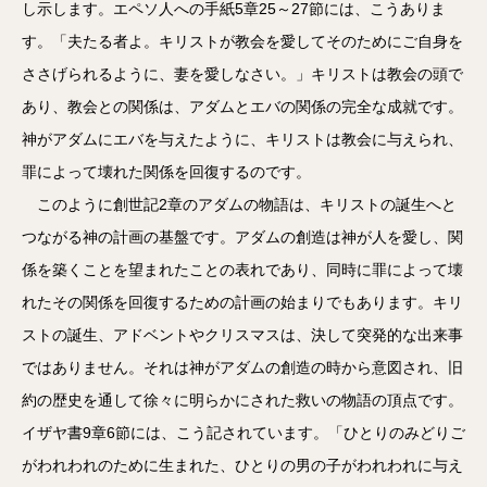
し示します。エペソ人への手紙5章25～27節には、こうありま
す。「夫たる者よ。キリストが教会を愛してそのためにご自身を
ささげられるように、妻を愛しなさい。」キリストは教会の頭で
あり、教会との関係は、アダムとエバの関係の完全な成就です。
神がアダムにエバを与えたように、キリストは教会に与えられ、
罪によって壊れた関係を回復するのです。
このように創世記2章のアダムの物語は、キリストの誕生へと
つながる神の計画の基盤です。アダムの創造は神が人を愛し、関
係を築くことを望まれたことの表れであり、同時に罪によって壊
れたその関係を回復するための計画の始まりでもあります。キリ
ストの誕生、アドベントやクリスマスは、決して突発的な出来事
ではありません。それは神がアダムの創造の時から意図され、旧
約の歴史を通して徐々に明らかにされた救いの物語の頂点です。
イザヤ書9章6節には、こう記されています。「ひとりのみどりご
がわれわれのために生まれた、ひとりの男の子がわれわれに与え