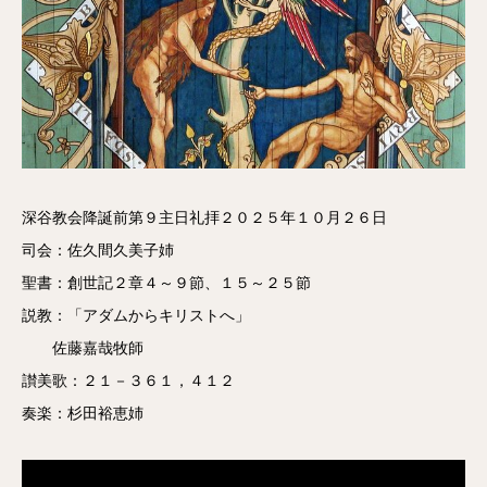
深谷教会降誕前第９主日礼拝２０２５年１０月２６日
司会：佐久間久美子姉
聖書：創世記２章４～９節、１５～２５節
説教：「アダムからキリストへ」
佐藤嘉哉牧師
讃美歌：２１－３６１，４１２
奏楽：杉田裕恵姉