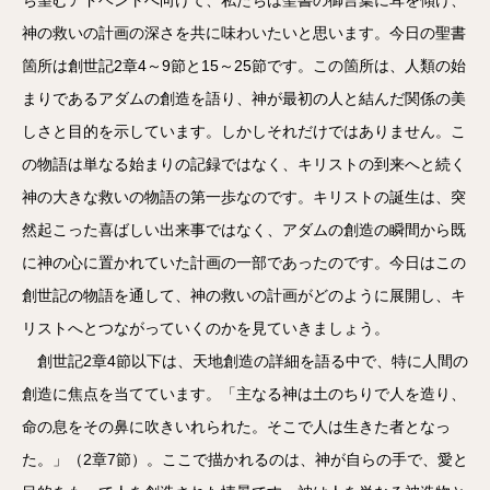
神の救いの計画の深さを共に味わいたいと思います。今日の聖書
箇所は創世記2章4～9節と15～25節です。この箇所は、人類の始
まりであるアダムの創造を語り、神が最初の人と結んだ関係の美
しさと目的を示しています。しかしそれだけではありません。こ
の物語は単なる始まりの記録ではなく、キリストの到来へと続く
神の大きな救いの物語の第一歩なのです。キリストの誕生は、突
然起こった喜ばしい出来事ではなく、アダムの創造の瞬間から既
に神の心に置かれていた計画の一部であったのです。今日はこの
創世記の物語を通して、神の救いの計画がどのように展開し、キ
リストへとつながっていくのかを見ていきましょう。
創世記2章4節以下は、天地創造の詳細を語る中で、特に人間の
創造に焦点を当てています。「主なる神は土のちりで人を造り、
命の息をその鼻に吹きいれられた。そこで人は生きた者となっ
た。」（2章7節）。ここで描かれるのは、神が自らの手で、愛と