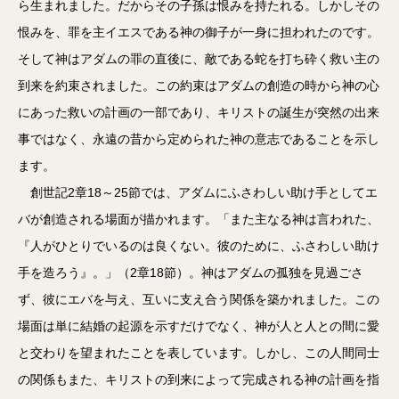
ら生まれました。だからその子孫は恨みを持たれる。しかしその
恨みを、罪を主イエスである神の御子が一身に担われたのです。
そして神はアダムの罪の直後に、敵である蛇を打ち砕く救い主の
到来を約束されました。この約束はアダムの創造の時から神の心
にあった救いの計画の一部であり、キリストの誕生が突然の出来
事ではなく、永遠の昔から定められた神の意志であることを示し
ます。
創世記2章18～25節では、アダムにふさわしい助け手としてエ
バが創造される場面が描かれます。「また主なる神は言われた、
『人がひとりでいるのは良くない。彼のために、ふさわしい助け
手を造ろう』。」（2章18節）。神はアダムの孤独を見過ごさ
ず、彼にエバを与え、互いに支え合う関係を築かれました。この
場面は単に結婚の起源を示すだけでなく、神が人と人との間に愛
と交わりを望まれたことを表しています。しかし、この人間同士
の関係もまた、キリストの到来によって完成される神の計画を指