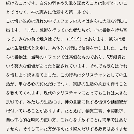
続けることです。自分の弱さや失敗を認めることは恥ずかしいこ
とではなく、神の恵みに信頼する第一歩です。
この悔い改めの流れの中でエフェソの人々はさらに大胆な行動に
出ます。「また、魔術を行っていた者たちが、その書物を持ち寄
って、みなの前で焼き捨てた」（19:19）とあります。彼らは過
去の生活様式と決別し、具体的な行動で信仰を示しました。これ
らの書物は、当時のエフェソでは高価なものであり、5万銀貨と
いう莫大な価値があったと記されています。それでも彼らはそれ
を惜しまず焼き捨てました。この行為はクリスチャンとしての生
活が、単なる心の変化だけでなく、実際の生活の刷新を伴うこと
を教えてくれます。現代のクリスチャンにとってもこれは大きな
挑戦です。私たちの生活には、神の意志に反する習慣や価値観が
根付いていることがあります。たとえば、物質主義、承認欲求、
自己中心的な時間の使い方。これらを手放すことは簡単ではあり
ません。そうしていた方が考えたり悩んだりする必要はありませ