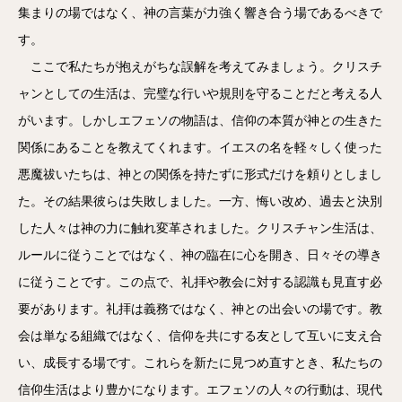
集まりの場ではなく、神の言葉が力強く響き合う場であるべきで
す。
ここで私たちが抱えがちな誤解を考えてみましょう。クリスチ
ャンとしての生活は、完璧な行いや規則を守ることだと考える人
がいます。しかしエフェソの物語は、信仰の本質が神との生きた
関係にあることを教えてくれます。イエスの名を軽々しく使った
悪魔祓いたちは、神との関係を持たずに形式だけを頼りとしまし
た。その結果彼らは失敗しました。一方、悔い改め、過去と決別
した人々は神の力に触れ変革されました。クリスチャン生活は、
ルールに従うことではなく、神の臨在に心を開き、日々その導き
に従うことです。この点で、礼拝や教会に対する認識も見直す必
要があります。礼拝は義務ではなく、神との出会いの場です。教
会は単なる組織ではなく、信仰を共にする友として互いに支え合
い、成長する場です。これらを新たに見つめ直すとき、私たちの
信仰生活はより豊かになります。エフェソの人々の行動は、現代