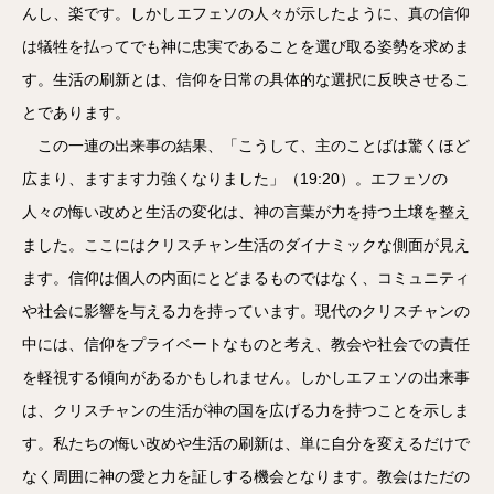
んし、楽です。しかしエフェソの人々が示したように、真の信仰
は犠牲を払ってでも神に忠実であることを選び取る姿勢を求めま
す。生活の刷新とは、信仰を日常の具体的な選択に反映させるこ
とであります。
この一連の出来事の結果、「こうして、主のことばは驚くほど
広まり、ますます力強くなりました」（19:20）。エフェソの
人々の悔い改めと生活の変化は、神の言葉が力を持つ土壌を整え
ました。ここにはクリスチャン生活のダイナミックな側面が見え
ます。信仰は個人の内面にとどまるものではなく、コミュニティ
や社会に影響を与える力を持っています。現代のクリスチャンの
中には、信仰をプライベートなものと考え、教会や社会での責任
を軽視する傾向があるかもしれません。しかしエフェソの出来事
は、クリスチャンの生活が神の国を広げる力を持つことを示しま
す。私たちの悔い改めや生活の刷新は、単に自分を変えるだけで
なく周囲に神の愛と力を証しする機会となります。教会はただの