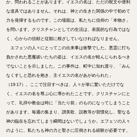
か、問われることがあります。イエスの名は、ただの呪文や便利
な道具ではありません。それは、神との生きた関係の中で初めて
力を発揮するものです。この場面は、私たちに信仰の「本物さ」
を問います。クリスチャンとしての生活は、表面的な行為ではな
く、心からの信頼と従順に根ざしていなければなりません。
エフェソの人々にとってこの出来事は衝撃でした。悪霊に打ち
負かされた悪魔祓いたちの姿は、イエスの名が軽んじられるべき
でないことを示しました。この事件は、町中に知れ渡り、「みん
なくすしと恐れを抱き、主イエスの名があがめられた」
（19:17）。ここで注目すべきは、人々が単に驚いただけでな
く、イエスの名を尊ぶ心に導かれたことです。クリスチャンにと
って、礼拝や教会は時に「当たり前」のものになってしまうこと
があります。毎週の集まり、讃美歌、説教等が習慣化し、聖なる
神の臨在を忘れてしまう瞬間はないでしょうか。エフェソの人々
のように、私たちも神の力と聖さに圧倒される経験が必要です。