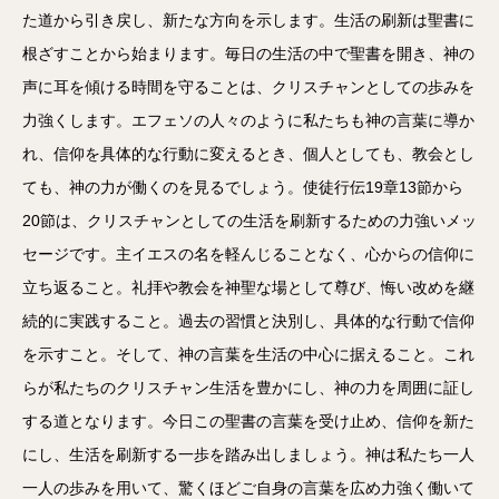
た道から引き戻し、新たな方向を示します。生活の刷新は聖書に
根ざすことから始まります。毎日の生活の中で聖書を開き、神の
声に耳を傾ける時間を守ることは、クリスチャンとしての歩みを
力強くします。エフェソの人々のように私たちも神の言葉に導か
れ、信仰を具体的な行動に変えるとき、個人としても、教会とし
ても、神の力が働くのを見るでしょう。使徒行伝19章13節から
20節は、クリスチャンとしての生活を刷新するための力強いメッ
セージです。主イエスの名を軽んじることなく、心からの信仰に
立ち返ること。礼拝や教会を神聖な場として尊び、悔い改めを継
続的に実践すること。過去の習慣と決別し、具体的な行動で信仰
を示すこと。そして、神の言葉を生活の中心に据えること。これ
らが私たちのクリスチャン生活を豊かにし、神の力を周囲に証し
する道となります。今日この聖書の言葉を受け止め、信仰を新た
にし、生活を刷新する一歩を踏み出しましょう。神は私たち一人
一人の歩みを用いて、驚くほどご自身の言葉を広め力強く働いて