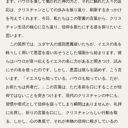
ます。パウロを通して働かれた神の力と、それに触れた人々の反
応は、クリスチャンとしての歩みを振り返り、刷新するきっかけ
を与えてくれます。今日、私たちはこの聖書の言葉から、クリス
チャン生活の核心に立ち返り、信仰を新たにする道を探りたいと
思います。
この箇所では、ユダヤ人の巡回悪魔祓いたちが、イエスの名を
軽々しく用いて悪霊を追い出そうとした場面から始まります。彼
らはパウロが宣べ伝えるイエスの名に力があると聞きつけ、試み
にその名を使ったのです。しかし、悪霊は彼らを認めず、こう言
います。「イエスなら知っている。パウロも知っている。だが、
お前たちは何者だ。」この言葉は、ただ名前を口にすることが信
仰ではないことを突きつけます。現代のクリスチャンの中にも、
習慣や形式として信仰を扱ってしまう瞬間はありませんか。礼拝
に出席し、祈りの言葉を口にし、クリスチャンらしい行動を取
る。しかし、心の奥底で、それが本物の信仰に根ざしているの