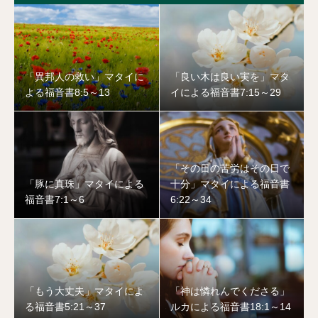
「異邦人の救い」マタイに
「良い木は良い実を」マタ
よる福音書8:5～13
イによる福音書7:15～29
「その日の苦労はその日で
「豚に真珠」マタイによる
十分」マタイによる福音書
福音書7:1～6
6:22～34
「もう大丈夫」マタイによ
「神は憐れんでくださる」
る福音書5:21～37
ルカによる福音書18:1～14