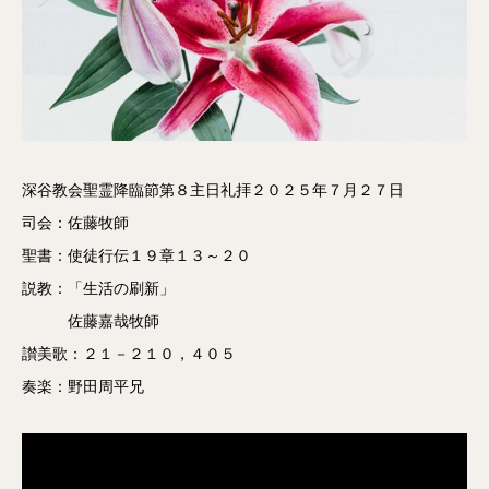
深谷教会聖霊降臨節第８主日礼拝２０２５年７月２７日
司会：佐藤牧師
聖書：使徒行伝１９章１３～２０
説教：「生活の刷新」
佐藤嘉哉牧師
讃美歌：２１－２１０，４０５
奏楽：野田周平兄