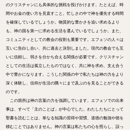
のクリスチャンにも具体的な挑戦を投げかけます。たとえば、時
間やお金の使い方を見直すこと。忙しさの中で神を優先する時間
を確保しているでしょうか。物質的な豊かさを追い求めるより
も、神の国を第一に求める生活を選んでいるでしょうか。また、
コミュニティとしての教会の役割も重要です。エフェソの人々は
互いに告白し合い、共に過去と決別しました。現代の教会でも互
いに信頼し、弱さを分かち合える関係が必要です。クリスチャン
としての生活は孤立したものではなく、共に神を求め、支え合う
中で豊かになります。こうした関係の中で私たちは神の力をより
深く体験し、信仰が生活の隅々にまで及ぶのを見ることができる
のです。
この箇所は神の言葉の力を強調しています。エフェソでの出来
事は、すべて「主のことば」が中心でした。わたしたちにとって
聖書を読むことは、単なる知識の習得や習慣、道徳の勉強や徳を
積むことではありません。神の言葉は私たちの心を照らし、誤っ