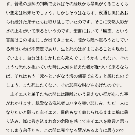
す。普通の漁師の判断であればその経験から暴風がくることくら
い想定は出来たでしょう。しかしそうはならず、夜通し風にあお
られ続けた弟子たちは取り乱していたのです。そこに突然人影が
水の上を歩いて来るというのです。聖書において「幽霊」という
言葉はこの場面にしか出てきません。陸から陸へ渡ろうとしてい
る舟はいわば不安定であり、生と死のはざまにあることを現わし
ています。自分はもしかしたら死んでしまうかもしれない。その
ような恐れを抱いていた時に人知を超えた者が近づいて来るなら
ば、それはもう「死へといざなう海の幽霊である」と感じたので
しょう。まだ死にたくない。その悲痛な叫びをあげたのです。
主イエスと弟子たちの間には距離という見えない壁があった事
がわかります。親愛なる洗礼者ヨハネを喪い悲しみ、ただ一人に
なりたいと願った主イエス。目的もなく命じられるままに船に乗
り込み、嵐に巻き込まれ命の危険を感じて主イエスを幽霊と思っ
てしまう弟子たち。この間に完全なる壁があるように思うので