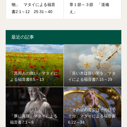
物」 マタイによる福音
章１節～３節 「道備
書2:1～12 25:31～40
え」
最近の記事
「異邦人の救い」マタイに
「良い木は良い実を」マタ
よる福音書8:5～13
イによる福音書7:15～29
「その日の苦労はその日で
「豚に真珠」マタイによる
十分」マタイによる福音書
福音書7:1～6
6:22～34