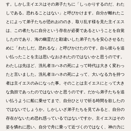
す。しかし主イエスはその弟子たちに「しっかりするのだ、わた
しである。恐れることはない」と呼びかけます。自分が離れたこ
とによって弟子たちが恐れおののき、取り乱す様を見た主イエス
は、この者たちに自分という存在が必要であるということを自覚
したのであり、海の幽霊だと勘違いした弟子たちを安心させるた
めに「わたしだ。恐れるな」と呼びかけたのです。自ら彼らを追
い払ったことを主は思いなおされたのではないかと思うのです。
わたしは先ほど、洗礼者ヨハネの死によって時代は大きく変わっ
たと言いました。洗礼者ヨハネの死によって、大いなる力を持つ
者は主イエスのみになった事。そのことは主イエスにとって大き
な負担であったのではないかと思うのです。だから弟子たちを追
い払うように船に乗せてまで、自分ひとりで祈る時間を欲したの
ではないでしょうか。しかしいざ弟子たちを見てみると、自分の
存在がないため恐れ惑っているではないですか。主イエスはその
姿を憐れに思い、自分で舟に乗って近づくのではなく、神の力に