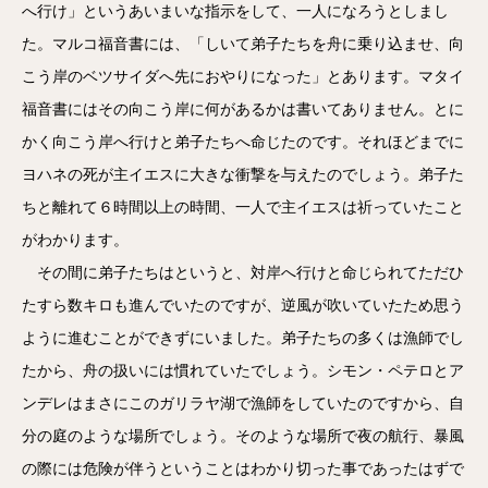
へ行け」というあいまいな指示をして、一人になろうとしまし
た。マルコ福音書には、「しいて弟子たちを舟に乗り込ませ、向
こう岸のベツサイダへ先におやりになった」とあります。マタイ
福音書にはその向こう岸に何があるかは書いてありません。とに
かく向こう岸へ行けと弟子たちへ命じたのです。それほどまでに
ヨハネの死が主イエスに大きな衝撃を与えたのでしょう。弟子た
ちと離れて６時間以上の時間、一人で主イエスは祈っていたこと
がわかります。
その間に弟子たちはというと、対岸へ行けと命じられてただひ
たすら数キロも進んでいたのですが、逆風が吹いていたため思う
ように進むことができずにいました。弟子たちの多くは漁師でし
たから、舟の扱いには慣れていたでしょう。シモン・ペテロとア
ンデレはまさにこのガリラヤ湖で漁師をしていたのですから、自
分の庭のような場所でしょう。そのような場所で夜の航行、暴風
の際には危険が伴うということはわかり切った事であったはずで