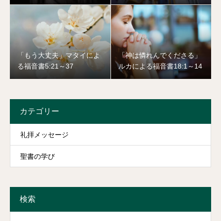
「もう大丈夫」マタイによ
「神は憐れんでくださる」
る福音書5:21～37
ルカによる福音書18:1～14
カテゴリー
礼拝メッセージ
聖書の学び
検索