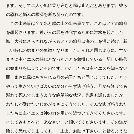
ます。そして二人が船に乗り込むと風は止んだとあります。彼ら
の恐れと悩みの根源を断ち切ったのです。
この出来事は全て水と船の上の出来事です。これはノアの箱舟
を想起させます。神が人の罪を浄化するために洪水を起こした
際、大波にさらされながらもノアの箱舟は海の上を漂い続け、新
しい時代の始まりの象徴となりました。それと同じように、世が
まさに主イエスの時代となったことを象徴している、新しい時代
の始まりを伝えているのです。わたしたちは主イエスを知らない
間、まさに風にあおられる舟の弟子たちと同じようでした。どう
やって生きていけばよいのか分からず逃げ惑う。舟から降りても
溺れて死んでしまうような絶望的な状況。先週も話しましたが、
わたしが受けたいじめがまさにそうでした。そんな逃げ惑うわた
したちに主イエスは神の力を用いて近づいてきてくださいます。
そしてみもとへと「来なさい」と招いてくださいます。その道が
険しく恐れてしまっても、「主よ、お助け下さい」と祈るような