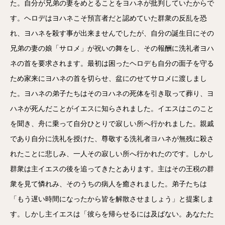
た。自分が兄弟の妻をめとることをヨハネが批判していたからで
す。ヘロデはヨハネこそ預言者だと認めていた群衆の反乱を恐
れ、ヨハネを殺す事が出来ませんでしたが、自分の誕生日にその
兄弟の妻の娘「サロメ」が祝いの舞をし、その報酬に洗礼者ヨハ
ネの首を要求されます。最初は困ったヘロデも自分の面子を守る
ため家来にヨハネの首を切らせ、盆にのせてサロメに渡しまし
た。ヨハネの弟子たちはそのヨハネの死体を引き取って葬り、ヨ
ハネが死んだことがイエスに知らされました。イエスはこのこと
を聞き、舟に乗って自分ひとりで寂しい所へ行かれました。親戚
であり自分に洗礼を授けた、尊敬する洗礼者ヨハネが無残に殺さ
れたことに悲しみ、一人その寂しい所へ行かれたのです。しかし
群衆は主イエスの後を追ってきたとあります。主はその王税の群
衆を見て憐れみ、そのうちの病人を癒されました。弟子たちは
「もう遅い時間になったから皆を解散させましょう」と提案しま
す。しかし主イエスは「彼らを帰らせるには及ばない。あなたた