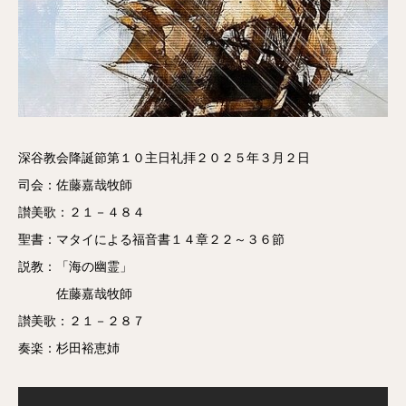
深谷教会降誕節第１０主日礼拝２０２５年３月２日
司会：佐藤嘉哉牧師
讃美歌：２１－４８４
聖書：マタイによる福音書１４章２２～３６節
説教：「海の幽霊」
佐藤嘉哉牧師
讃美歌：２１－２８７
奏楽：杉田裕恵姉