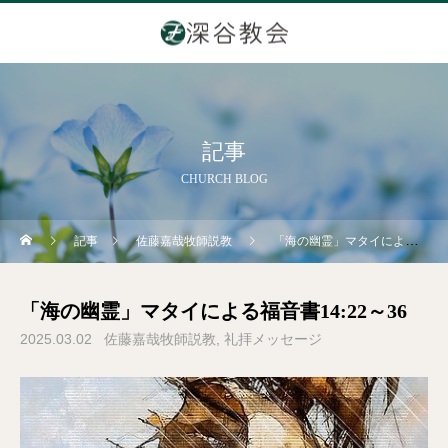
記事
CHURCH BLOG
記事
佐藤嘉哉牧師説教
「海の幽霊」マタイによる福音書14:22～36
「海の幽霊」マタイによる福音書14:22～36
2025.03.02
佐藤嘉哉牧師説教
礼拝メッセージ