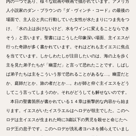
内の一つであり、様々な絵画や映画で描かれています。アメリカ
人小説家のダン・ブラウンの『ダ・ヴィンチ・コード』の最後の
場面で、主人公と共に行動していた女性が水たまりにつま先をつ
け、「水の上は歩けないけど、水をワインに変えることならでき
そう」と言います。聖書にはこうした印象深い場面、主イエスが
行った奇跡が多く書かれています。それはどれも主イエスに焦点
を当てています。しかしわたしが注目したいのは、海の上を歩く
主を見た弟子たちが「幽霊だ」と言って恐れたことです。しばし
ば弟子たちは主をこういう形で恐れることがあるな…。幽霊だと
か、庭師だとか、旅の者だとか…。わが師と仰ぐ主イエスをどう
してこう言ってしまうのか。それがどうしても解せないのです。
本日の聖書箇所が書かれている１４章は衝撃的な内容から始ま
ります。イエスがいたイスラエルはヘロデが領主でした。このヘ
ロデは主イエスが生まれた時に3歳以下の男児を殺せと命じたヘ
ロデ王の息子です。このヘロデが洗礼者ヨハネを捕らえていまし