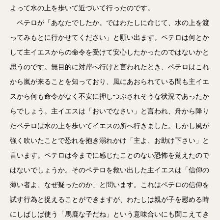
よって水の上を歩いて近づいて行ったのです。
ペテロが「あなたでしたか。ではわたしに命じて、水の上を渡
ってみもとに行かせてください」と願い出ます。ペテロは何とか
して主イエスからの命令を受けて安心したかったのではないかと
思うのです。無目的に対岸へ行けと言われたとき、ペテロはこれ
から嵐が来ることを知っており、風にあおられている間も主イエ
スから何も命令がなく不安に押しつぶされそうな状況であったか
らでしょう。主イエスは「おいでなさい」と言われ、舟から降り
たペテロは水の上を歩いてイエスの所へ行きました。しかし風が
強く吹いたことで恐れを抱き溺れかけ「主よ、お助け下さい」と
言います。ペテロは今までに感じたことのない恐怖を覚えたので
はないでしょうか。そのペテロを救い出した主イエスは「信仰の
薄い者よ、なぜ疑ったのか」と問います。これはペテロの信仰を
試す行為と捉えることができますが、わたしは親が子を慰める時
にしばしば使う「馬鹿な子だね」という意味合いにも聞こえてき