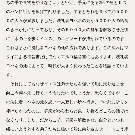
ちの手で食物をやりなさい」といい、手元にある2匹の魚と５つ
のパンに祈りを捧げて配りました。するとそれを食べて約５００
０の人々が満腹しました。洗礼者ヨハネの死が５０００人の給食
のきっかけになっており、その５０００人の群衆を解散させた後
に「水の上を歩くイエス」のエピソードが描かれているのです。
これはまさに洗礼者ヨハネの死の流れであります。この流れはマ
タイによる福音書だけでなくマルコ福音書にもあります。洗礼者
ヨハネの死によって、時代が大きく変わったことを物語っていま
す。
それにしてもなぜイエスは弟子たちを強いて船に乗り込ませ、
向こう岸へ先に行くよう命じたのでしょうか。恐らくですが、こ
の洗礼者ヨハネの死を思い一人寂しい所へ行き、その死に祈りを
捧げたかったのに、群衆がわらわらと集まり祈るどころの話では
なくなりました。だからこそ、群衆を解散させ、自分といつも一
緒にいようとする弟子たちに強いて船に乗り込ませ、「向こう岸