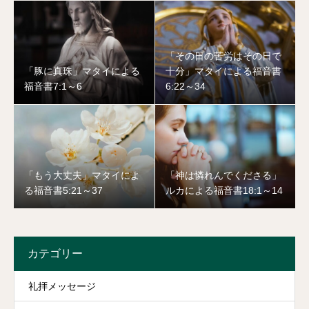
「その日の苦労はその日で
「豚に真珠」マタイによる
十分」マタイによる福音書
福音書7:1～6
6:22～34
「もう大丈夫」マタイによ
「神は憐れんでくださる」
る福音書5:21～37
ルカによる福音書18:1～14
カテゴリー
礼拝メッセージ