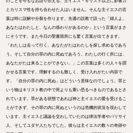
のことを今もなお語り伝える。主イエス・キリスト以上に影響力
とカリスマ性を持ち合わせた人はいません。そんな主イエスの言
葉は時に誤解や分裂を作ります。先週の説教で語った「婦人よ、
あなたはわたしと、なんの係わりがあるのか」という言葉がまさ
にそうです。また今日の聖書箇所にも驚く言葉が出てきます。
「わたしは去って行く。あなたがたはわたしを探し求めるであろ
う。そして自分の罪の内に死ぬであろう。わたしの行く所には、
あなたがたは来ることができない。」この言葉は多くの人々を躓
かせる言葉です。理解するのも難しく、受け入れがたい内容で
す。「自分の罪の内に死ぬ」はどういう意味なのでしょう。罪と
いう物はキリスト教の中で死よりも重い恐るべきものであるとさ
れています。罪がある状態であれば神と主イエスの愛を受けるこ
とができず、その罪の内に死ぬというのは危機的状況を現わして
います。主イエスと議論を交わしていたのは律法学者やパリサイ
人、そしてユダヤ人たちでした。彼らは主イエスの数々の奇跡や