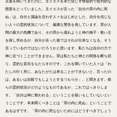
言葉を聞いてきたのに、主イエスを未だ信じず懐疑的で批判的な
態度をとっていました。主イエスが言った「自分の罪の内に死
ぬ」は、自分と議論を交わす人々をはじめとした、自分を信じな
い人々の霊的状況について、厳粛な警告を発しています。罪が人
間の最大の危機であり、その罪から逃れようと神の御子・救い主
を探し求めるが、自分が去った後ではそれが出来なくなる。そう
言っているのではないだろうかと思います。私たちは自分の力で
神に近づくことができません。罪は私たちと神との関係を断ち切
り、霊的な盲目をもたらすのです。これを聞いていた人々は「わ
たしの行く所に、あなたがたは来ることができないと、言ったの
は、あるいは自殺でもしようとするつもりか」。と聞きます。彼
らの霊的状況がどのようなものであるか、これではっきりしま
す。「自分は神に救われる」ということを疑いもしていないとい
うことです。本来聞くべきことは「罪の内に死ぬ」ということで
あるはずです。「罪の内に死なないためにはどうすべきでしょう