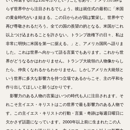
らず世界中から注目されるでしょう。彼は就任式の最初に「米国
の黄金時代がいま始まる。この日からわが国は繁栄し、世界中で
再び尊敬されるだろう。全ての国の羨望の的となる。米国がこれ
以上つけ込まれることを許さない。トランプ政権下の日々、私は
非常に明快に米国を第一に据える。」と、アメリカ国民へ語りま
した。これは世界へ向かって語る言葉でもあります。これから世
界がどうなるかはわかりません。トランプ大統領の人物像からし
たら、仲良くなれるかもわかりません。しかしアメリカ大統領と
いう世界に多大な影響力を持つ立場であるからこそ、主の平和を
作り出してほしいと願うばかりです。
影響力のある人物の言葉はいつの時代も人に注目されます。そ
れこそ主イエス・キリストはこの世界で最も影響力のある人物で
す。この主イエス・キリストの行動・言葉・奇跡は毎週日曜日に
欠かさず話題になっています。2000年以上前に生まれたこの人