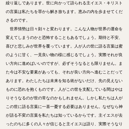
繰り返しであります。世に向かって語られる主イエス・キリスト
の言葉は私たちを罪から解き放ちます。恵みの内を歩ませてくだ
さるのです。
世界情勢は日々刻々と変わります。こんな人物が世界の運命を
変えてしまうのかと恐怖することもあるでしょう。期待と不安、
喜びと悲しみが世界を覆っています。人が人の世に語る言葉は蜜
のように甘く、一見良い物の様に感じるでしょう。実際それが良
い方向に進めばいいのですが、必ずそうなるとも限りません。ま
た今は不安な要素があっても、それが良い方向へ進むことだって
あります。わたしたちは未来を知る術がないだけ、先の見えない
ものに恐れを抱くものです。人がこの世を支配している間はやは
りそうなるのが世の常なのかもしれません。しかし私たちは人が
この世に語る言葉に一喜一憂する必要はありません。なぜなら神
が語る不変の言葉を私たちは知っているからです。主イエスが去
ったのちに多くの人々が信じると主イエスは語り、実際そうなり