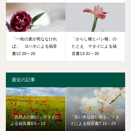
「一粒の麦が死ななけれ
「からし種とパン種」の
ば」 ヨハネによる福音
たとえ マタイによる福
書12:20～26
音書13:31～35
最近の記事
「異邦人の救い」マタイに
「良い木は良い実を」マタ
よる福音書8:5～13
イによる福音書7:15～29