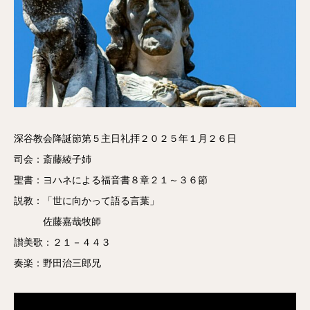
深谷教会降誕節第５主日礼拝２０２５年１月２６日
司会：斎藤綾子姉
聖書：ヨハネによる福音書８章２１～３６節
説教：「世に向かって語る言葉」
佐藤嘉哉牧師
讃美歌：２１－４４３
奏楽：野田治三郎兄