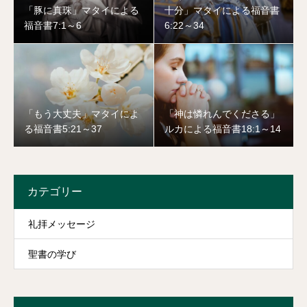
「豚に真珠」マタイによる
十分」マタイによる福音書
福音書7:1～6
6:22～34
「もう大丈夫」マタイによ
「神は憐れんでくださる」
る福音書5:21～37
ルカによる福音書18:1～14
カテゴリー
礼拝メッセージ
聖書の学び