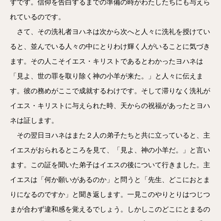
ずです。信仰を告白するまでの準備の時がわたしたちにも与えら
れているのです。
さて、その洗礼者ヨハネは次から次へと人々に洗礼を授けてい
ると、並んでいる人々の中にとりわけ輝く人がいることに気づき
ます。その人こそイエス・キリストであるとわかったヨハネは
「見よ、世の罪を取り除く神の小羊が来た。」と人々に伝えま
す。彼の務めがここで成就するわけです。そして滞りなく洗礼が
イエス・キリストに与えられた時、天からの祝福があったとヨハ
ネは証します。
その翌日ヨハネはまた２人の弟子たちと共に立っていると、主
イエスがおられるところを見て、「見よ、神の小羊だ。」と言い
ます。この証を聞いた弟子はイエスの後について行きました。主
イエスは「何か願いがあるのか」と問うと「先生、どこにおとま
りになるのですか」と聞き返します。一見このやりとりはつじつ
まが合わず違和感を覚えるでしょう。しかしこのどこにとまるの