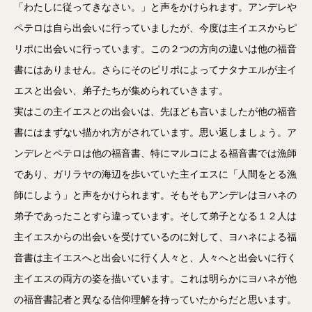
「わたしに従ってきなさい。」と声をかけられます。アンデレや
ペテロは自ら出会いに行っていましたが、今度は主イエスからピ
リポに出会いに行っています。この２つの方向の違いは他の福音
書にはありません。さらにそのピリポによってナタナエルが主イ
エスと出会い、弟子たちが集められていきます。
実はこの主イエスとの出会いは、先ほども言いましたが他の福音
書にはまずない描かれ方がされています。思い返しましょう。ア
ンデレとペテロは他の福音書、特にマルコによる福音書では漁師
であり、ガリラヤの海辺を歩いていた主イエスに「人間をとる漁
師にしよう」と声をかけられます。そもそもアンデレはヨハネの
弟子であったことすら違っています。そして弟子となる１２人は
主イエスからの出会いを受けているのに対して、ヨハネによる福
音書は主イエスへと出会いに行く人々と、人々へと出会いに行く
主イエスの両方の姿を描いています。これは明らかにヨハネが他
の福音書記者と異なる信仰理解を持っていたからだと思います。