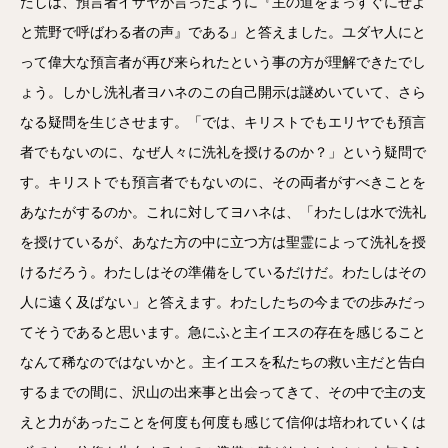
たしは、預言者イザヤが言ったように『主の道をまっすぐにせよ
と荒野で呼ばわる者の声』である」と答えました。ユダヤ人にと
って偉大な預言者が再び来られたという事の方が理解できたでし
ょう。しかし洗礼者ヨハネのこの自己開示は謎めいていて、さら
なる疑問を生じさせます。「では、キリストでもエリヤでも預言
者でもないのに、なぜ人々に洗礼を授けるのか？」という疑問で
す。キリストでも預言者でもないのに、その両者がすべきことを
あなたがするのか。これに対してヨハネは、「わたしは水で洗礼
を授けているが、あなた方の中に立つ方は聖霊によって洗礼を授
けるだろう。わたしはその準備をしているだけだ。わたしはその
人に遠く及ばない」と答えます。わたしたちの今までの歩みだっ
てそうであると思います。急にふと主イエスの存在を感じること
なんて稀なのではないかと。主イエスを私たちの救い主だと告白
するまでの間に、沢山の出来事と出会ってきて、その中で主の支
えと力があったことを何度も何度も感じて信仰は培われていくは