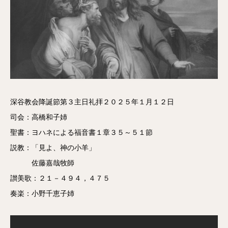
深谷教会降誕節第３主日礼拝２０２５年１月１２日
司会：高橋和子姉
聖書：ヨハネによる福音書１章３５～５１節
説教：「見よ、神の小羊」
佐藤嘉哉牧師
讃美歌：２１－４９４，４７５
奏楽：小野千恵子姉