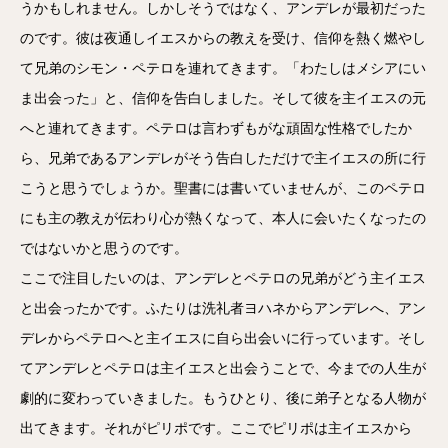
うかもしれません。しかしそうではなく、アンデレが最初だった
のです。彼は夜通しイエスからの教えを受け、信仰を熱く燃やし
て兄弟のシモン・ペテロを連れてきます。「わたしはメシアにい
ま出会った」と、信仰を告白しました。そして彼を主イエスの元
へと連れてきます。ペテロは言わずもがな頑固な性格でしたか
ら、兄弟であるアンデレがそう告白しただけで主イエスの所に行
こうと思うでしょうか。聖書には書いていませんが、このペテロ
にも主の教えが伝わり心が熱くなって、本人に会いたくなったの
ではないかと思うのです。
ここで注目したいのは、アンデレとペテロの兄弟がどう主イエス
と出会ったかです。ふたりは洗礼者ヨハネからアンデレへ、アン
デレからペテロへと主イエスに自ら出会いに行っています。そし
てアンデレとペテロは主イエスと出会うことで、今までの人生が
劇的に変わっていきました。もうひとり、後に弟子となる人物が
出てきます。それがピリポです。ここでピリポは主イエスから