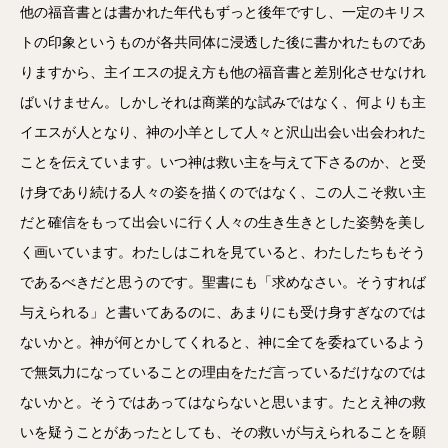
他の福音書とは書かれた年代もずっと後年ですし、一定のキリス
トの印象というものが各共同体に浸透した後に書かれたものであ
りますから、主イエスの捉え方も他の福音書と差別化させなけれ
ばいけません。しかしそれは商業的な試みではなく、何よりも主
イエスが人となり、神の小羊として人々と沢山出会い出会われた
ことを伝えています。いつ神は救い主を与えて下さるのか、と受
け身であり続ける人々の姿を描くのではなく、この人こそ救い主
だと確信をもって出会いに行く人々の生き生きとした姿勢を美し
く画いています。わたしはこれを見ていると、わたしたちもそう
であるべきだと思うのです。聖書にも「求めなさい。そうすれば
与えられる」と書いてあるのに、あまりにも受け身すぎなのでは
ないかと。神が何とかしてくれると、神に全てを委ねているよう
で無気力になっていることの理由をただ言っているだけなのでは
ないかと。そうではあってはならないと思います。たとえ神の救
いを疑うことがあったとしても、その救いが与えられることを願