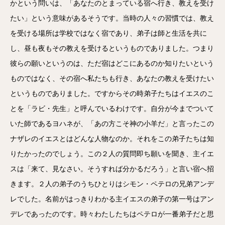
かという問いは、「あなたのとまっている宿へ行き、教えを受け
たい」という意味があるそうです。当時の人々の習慣では、教え
を受ける場所は学校ではなく宿であり、弟子は師と生活を共に
し、昼も夜もその教えを受けるというものでありました。つまり
彼らの願いというのは、ただ宿はどこにあるのか知りたいという
ものではなく、その宿へ私たちも行き、あなたの教えを受けたい
というものでありました。ですからその時弟子たちはイエスのこ
とを「ラビ・先生」と呼んでいるわけです。自分が今までついて
いた師であるヨハネが、「あの方こそ神の小羊だ」と言ったこの
ナザレのイエスとはどんな人物なのか。それをこの弟子たちは知
りたかったのでしょう。この２人の質問即ち願いを聞き、主イエ
スは「来て、見なさい。そうすれば分かるだろう」と言い宿へ招
きます。２人の弟子のうちひとりはシモン・ペテロの兄弟アンデ
レでした。名前がはっきりわかる主イエスの弟子の第一号はアン
デレであったのです。時々わたしたちはペテロが一番弟子だと思