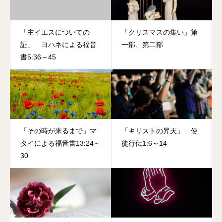
ちが主イエスに黄金・乳香・没薬を献げたというクリスマスの出
来事。この学者たちの主イエスキリストへの献身が、このジムと
「主イエスについての
「クリスマスの集い」第
デラの、他人から見たら愚かだと思われるような姿に現れている
証」 ヨハネによる福音
一部、第二部
というメッセージが題名に込められています。今朝はクリスマス
書5:36～45
の物語の中でも特に印象的な場面、占星術の学者たちの旅につい
て考えてみたいと思います。
イスラエルから東にあるペルシャは、イスラエルとは違う文化
と宗教を持っており、両国間には大きな溝がありました。ペルシ
ャは幾度もイスラエルと軍事的に衝突していましたから、イエス
「その時が来るまで」マ
「キリストの昇天」 使
が生まれた時代でも仲は良くなかったでしょう。特にイスラエル
タイによる福音書13:24～
徒行伝1:6～14
は神の言葉によらず未来を予言する占星術を忌み嫌っていまし
30
た。口語訳聖書では「博士」と言っていますが、「占星術の学
者」であるとされています。占星術の学者たちは、星の導きを信
じて遠い旅路に出ました。彼らは快適な生活を捨て、未知の地へ
と向かいました。しかも長年対立し、特に占星術を忌み嫌う人々