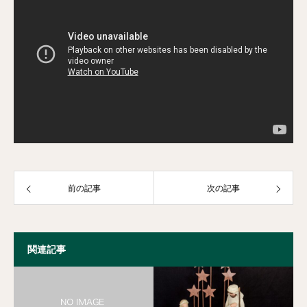
説教題：「東の国から」 マタイによる福音書2章1～12
節 佐藤嘉哉牧師
「賢者の贈り物」という絵本を皆さんはご存じでしょうか。オ
ー・ヘンリー作、リスベート・ツヴェルガー作画による児童向け
絵本です。あるところに若い夫婦のジムとデラはクリスマスに互
いへプレゼントを用意しようとします。しかし決して裕福ではな
い二人でしたので、ジムは懐中時計を、デラは自慢の長い髪を切
って売ってしまいます。そして互いにプレゼントを渡したのです
前の記事
次の記事
が、デラは懐中時計につけるプラチナの鎖、ジムはきれいな櫛で
した。互いの為に用意したプレゼントは、互いの為に手放したも
関連記事
のであったのでした。しかしそれは二人の絆を固く結ぶものであ
ったという、とても心が温まる物語です。これがなぜ「賢者の贈
り物」という題名なのか。それは東の国から来た占星術の学者た