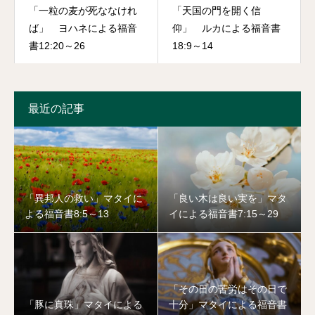
が住むイスラエルへと向かったのはなぜでしょうか。それは、真
「一粒の麦が死ななけれ
「天国の門を開く信
理を探究する強い思いがあったからです。向かった先で「おい見
ば」 ヨハネによる福音
仰」 ルカによる福音書
書12:20～26
18:9～14
ろよ、占星術の学者たちだ。罪深い奴らだ。」と口々に言われて
いても、全人類を救う神の子の誕生という真理を探究する強い思
いがあったのです。わたしたちはどうでしょうか。安定や安全を
最近の記事
求めるあまり、神が私たちに示される道を見失っていないかと思
いめぐらせたいと思います。
学者たちは、最初エルサレムの神殿を訪れました。真の王が生
まれたとなれば、どこかの王宮に生まれるに違いないという一般
的常識からの判断でしょう。ここからも主イエスの誕生が、一般
「異邦人の救い」マタイに
「良い木は良い実を」マタ
よる福音書8:5～13
イによる福音書7:15～29
的常識から外れた本当に意外で驚くべき事であったことがここで
示されます。もしもイエス・キリストがこうした王宮で生まれた
としたら、どうなっていたでしょうか？神が人のもとに来られ
た、という福音はまずないでしょう。神が人のもとに来られたと
「その日の苦労はその日で
いう神からの福音は、主イエスの馬小屋での誕生がなければ意味
「豚に真珠」マタイによる
十分」マタイによる福音書