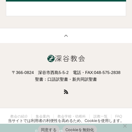
ろには戻るな」というお告げを受けた時、そのお告げに従ったと
いう記述があるからです。自分たちを見下す王に対しての思いが
なければ、彼らはヤハウェとは違う神を信じていたわけですか
ら、このお告げに従う必要も義理もないはずです。ですが彼らは
夢でのお告げに従って、今まで来た道と異なる道を通って帰りま
した。これは単なる物理的な迂回路ではありません。主イエスと
の出会いは、出会う人の人生の歩み方をまるっきり変えていく。
旧い生き方や旧い考えに戻るのではなく、新しい生きる道を通ら
〒366-0824 深谷市西島5-5-2 電話・FAX:048-575-2838
せてくださるのです。
聖書：口語訳聖書・新共同訳聖書
さて、話が前後しましたが、星の導きによって学者はイエスの
いる場所へとたどり着きました。彼らは非常に喜びにあふれたと
書いてあります。学者たちは「家に入った」と書いてある部分に
注目したいと思います。「馬小屋」ではなく「家」にイエスはい
教会の紹介
集会案内
教会学校・幼稚科
説教一覧
FAQ
たということです。ページェントでは幼子マリアとヨセフ、羊飼
当サイトでは利用者の利便性を高めるため、Cookieを使用します。
いと学者たちが馬小屋に集合している場面が最後にあるのが一般
同意する
Cookieを無効化
© Fukaya Church. All Rights Reserved.