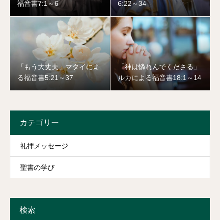
福音書7:1～6
6:22～34
をなさないのです。神の大いなる計画を感じます。神は占星術の
学者やわたしたちの想像や期待を超えた場所で働かれるというこ
とです。社会的地位や外見的な華やかさではなく、謙虚な心の飼
い葉おけに宿られるのです。
「ユダヤ人の王としてお生まれになったかたは、どこにおられ
「もう大丈夫」マタイによ
「神は憐れんでくださる」
る福音書5:21～37
ルカによる福音書18:1～14
ますか。わたしたちは東の方でその星を見たので、そのかたを拝
みにきました。」とヘロデ王のもとに訪れた学者たちが尋ねまし
た。ヘロデ王にとって「ユダヤ人の王」が自分の他にいるのかと
カテゴリー
不安になり、「行って、その幼な子のことを詳しく調べ、見つか
ったらわたしに知らせてくれ。わたしも拝みに行くから。」と言
礼拝メッセージ
います。ヘロデ王は占星術の学者を利用してイエスを探そうとし
ます。このヘロデ王はやはり占星術の学者たちを見下していたか
聖書の学び
ら、このような態度を見せたのではないかと思います。そしてそ
のことは学者たちも感じ取っていたのではないかとも思います。
検索
後の話ですが、主イエスと出会った後に夢の中で「ヘロデのとこ