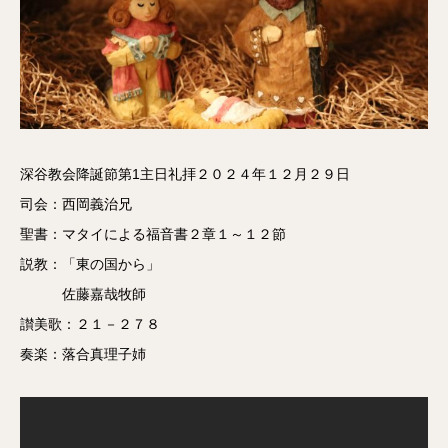
深谷教会降誕節第1主日礼拝２０２４年１２月２９日
司会：西岡義治兄
聖書：マタイによる福音書２章１～１２節
説教：「東の国から」
佐藤嘉哉牧師
讃美歌：２１－２７８
奏楽：落合真理子姉
/div>