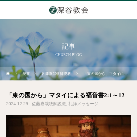
記事
CHURCH BLOG
記事
佐藤嘉哉牧師説教
「東の国から」マタイによる福音書2:1～12
「東の国から」マタイによる福音書2:1～12
2024.12.29
佐藤嘉哉牧師説教
礼拝メッセージ