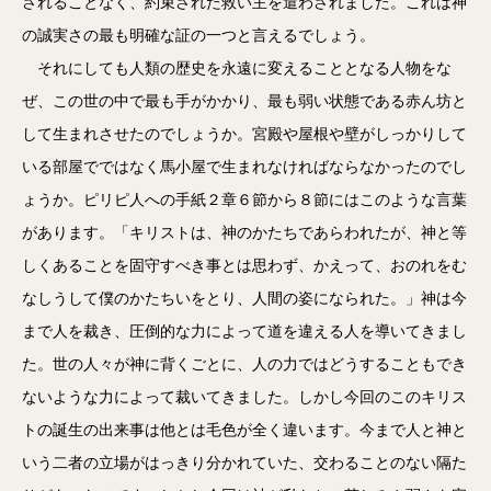
されることなく、約束された救い主を遣わされました。これは神
の誠実さの最も明確な証の一つと言えるでしょう。
それにしても人類の歴史を永遠に変えることとなる人物をな
ぜ、この世の中で最も手がかかり、最も弱い状態である赤ん坊と
して生まれさせたのでしょうか。宮殿や屋根や壁がしっかりして
いる部屋でではなく馬小屋で生まれなければならなかったのでし
ょうか。ピリピ人への手紙２章６節から８節にはこのような言葉
があります。「キリストは、神のかたちであらわれたが、神と等
しくあることを固守すべき事とは思わず、かえって、おのれをむ
なしうして僕のかたちいをとり、人間の姿になられた。」神は今
まで人を裁き、圧倒的な力によって道を違える人を導いてきまし
た。世の人々が神に背くごとに、人の力ではどうすることもでき
ないような力によって裁いてきました。しかし今回のこのキリス
トの誕生の出来事は他とは毛色が全く違います。今まで人と神と
いう二者の立場がはっきり分かれていた、交わることのない隔た