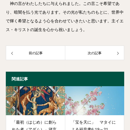
神の言がわたしたちに与えられました。この言こそ希望であ
り、暗闇を払う光であります。その光が私たちのもとに、世界中
で輝く希望となるよう心を合わせていきたいと思います。主イエ
ス・キリストの誕生を心から祝いましょう。
前の記事
次の記事
関連記事
「最初（はじめ）に創ら
「宝を天に」 マタイに
れた者（アダム）」箴言
よる福音書6:19～21