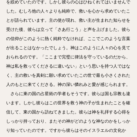
を絞めていたのです。しかし彼らの心はひねくれてはいませんで
した。むしろ他の人々よりも純粋で、救いを心から求めていたこ
とが語られています。主の使が現れ、救い主が生まれた知らせを
受けた後、彼らは立って「さあ行こう」と声を上げました。彼ら
の信仰がこのように熱く純粋でなければ、ここでこのような言葉
が出ることはなかったでしょう。神はこのように人々の心を見て
おられるのです。「ここまで完璧に律法を守っているのだから、
神は私を救ってくださるに違いない」という思いを持つ人ではな
く、主の救いを真剣に願い求めていたこの世で最も小さくされた
人のもとに来てくださる。神の深い憐れみと愛が感じられます。
さらに東の国の占星術の学者もそうです。彼らは国も宗教も違
います。しかし彼らはこの世界を救う神の子が生まれたことを確
信して、東の国から訪ねてきました。彼らは神を礼拝する心得を
しっかり持っており、またその神がどのような神なのかをしっか
り知っていたのです。ですから彼らはそのイスラエルの文化か