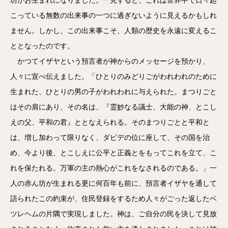
こっている無数の出来事の一つに過ぎないように見えるかもしれ
ません。しかし、この出来事こそ、人類の歴史を永遠に変えるこ
ととなったのです。
かつてイザヤという預言者が神からのメッセージを預かり、
人々に宣べ伝えました。「ひとりのみどりごがわれわれのために
生まれた、ひとりの男の子がわれわれに与えられた。まつりごと
はその肩にあり、その名は、『霊妙なる議士、大能の神、とこし
えの父、平和の君』ととなえられる。そのまつりごとと平和と
は、増し加わって限りなく、ダビデの位に座して、その国を治
め、今より後、とこしえに公平と正義とをもってこれを立て、こ
れを保たれる。万軍の主の熱心がこれをなされるのである。」一
人の赤ん坊が生まれる更に何百年も前に、預言者イザヤを通して
語られたこの約束が、住民登録をするため人々がごった返したベ
ツレヘムの片隅で実現しました。神は、ご自分の民を決して見放