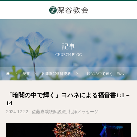
記事
CHURCH BLOG
記事
佐藤嘉哉牧師説教
「暗闇の中で輝く」ヨハネによる福音書1:1～14
「暗闇の中で輝く」ヨハネによる福音書1:1～
14
2024.12.22
佐藤嘉哉牧師説教
礼拝メッセージ