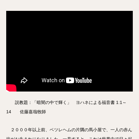
説教題：「暗闇の中で輝く」 ヨハネによる福音書 1:1～
14 佐藤嘉哉牧師
２０００年以上前、ベツレヘムの片隅の馬小屋で、一人の赤ん
坊がお生まれになりました。一見すると、これは世界中で日々起