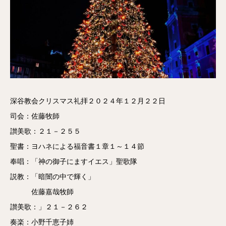
深谷教会クリスマス礼拝２０２４年１２月２２日
司会：佐藤牧師
讃美歌：２１－２５５
聖書：ヨハネによる福音書１章１～１４節
奉唱：「神の御子にますイエス」聖歌隊
説教：「暗闇の中で輝く」
佐藤嘉哉牧師
讃美歌：」２１－２６２
奏楽：小野千恵子姉