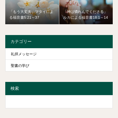
「もう大丈夫」マタイによ
「神は憐れんでくださる」
る福音書5:21～37
ルカによる福音書18:1～14
カテゴリー
礼拝メッセージ
聖書の学び
検索