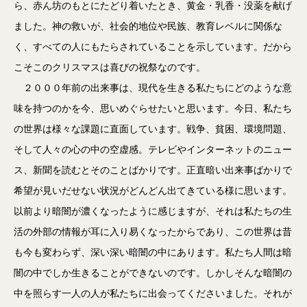
ら、赤ん坊のもとにたどり着いたとき、黄金・乳香・没薬を献げ
ました。神の救いが、社会的地位や民族、教育レベルに関係な
く、すべての人にもたらされていることを示しています。だから
こそこのクリスマスは喜びの祝祭なのです。
２０００年前の出来事は、現代を生きる私たちにどのような意
味を持つのかを今、思いめぐらせたいと思います。今日、私たち
の世界は様々な課題に直面しています。戦争、貧困、環境問題、
そして人々の心の中の空虚感。テレビやインターネットのニュー
ス、新聞を読むとそのことばかりです。正直暗い出来事ばかりで
希望が見いだせない状況がどんどん出てきている様に思います。
以前より暗闇が濃くなったように感じますが、それは私たちの生
活の外部の情報が耳に入り易くなったからであり、この世界は昔
も今も変わらず、深い深い暗闇の中にあります。私たち人間は暗
闇の中でしか生きることができないのです。しかしそんな暗闇の
中を照らす一人の人が私たちに出会ってくださいました。それが