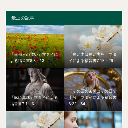
最近の記事
「異邦人の救い」マタイに
「良い木は良い実を」マタ
よる福音書8:5～13
イによる福音書7:15～29
「その日の苦労はその日で
「豚に真珠」マタイによる
十分」マタイによる福音書
福音書7:1～6
6:22～34