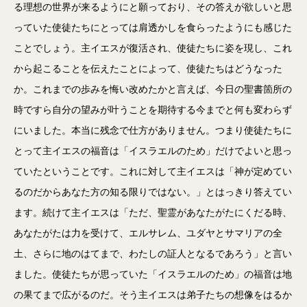
る理想の世界が来るようにと願っており、その答えが欲しいと思
っていた使徒たちにとっては肩透かしを食らったようにも感じた
ことでしょう。主イエスが復活され、使徒たちに姿を現し、これ
から起こることを伝えたことによって、使徒たちはどうなった
か。これまでの歩みを悔い改めたかと言えば、今日の聖書箇所の
時ですら自分の望みが叶うことを期待する今までと何も変わらず
にいました。本当に残念で仕方がありません。つまり使徒たちに
とって主イエスの福音は「イスラエルのため」だけでよいと思っ
ていたということです。これに対して主イエスは「神が定めてい
るのだからあなた方の知る限りではない。」とはっきり答えてい
ます。続けて主イエスは「ただ、聖霊があなたがたにくだる時、
あなたがたは力を受けて、エルサレム、ユダヤとサマリアの全
土、さらに地のはてまで、わたしの証人となるであろう」と言い
ました。使徒たちが思っていた「イスラエルのため」の福音は地
の果てまで広がるのだ。そう主イエスは弟子たちの想像をはるか