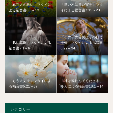
「異邦人の救い」マタイに
「良い木は良い実を」マタ
よる福音書8:5～13
イによる福音書7:15～29
「その日の苦労はその日で
「豚に真珠」マタイによる
十分」マタイによる福音書
福音書7:1～6
6:22～34
「もう大丈夫」マタイによ
「神は憐れんでくださる」
る福音書5:21～37
ルカによる福音書18:1～14
カテゴリー