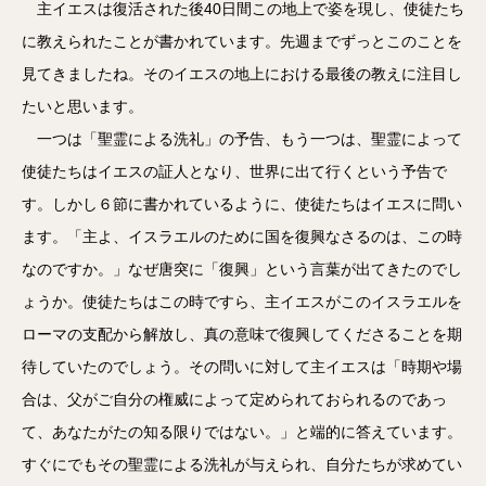
主イエスは復活された後40日間この地上で姿を現し、使徒たち
に教えられたことが書かれています。先週までずっとこのことを
見てきましたね。そのイエスの地上における最後の教えに注目し
たいと思います。
一つは「聖霊による洗礼」の予告、もう一つは、聖霊によって
使徒たちはイエスの証人となり、世界に出て行くという予告で
す。しかし６節に書かれているように、使徒たちはイエスに問い
ます。「主よ、イスラエルのために国を復興なさるのは、この時
なのですか。」なぜ唐突に「復興」という言葉が出てきたのでし
ょうか。使徒たちはこの時ですら、主イエスがこのイスラエルを
ローマの支配から解放し、真の意味で復興してくださることを期
待していたのでしょう。その問いに対して主イエスは「時期や場
合は、父がご自分の権威によって定められておられるのであっ
て、あなたがたの知る限りではない。」と端的に答えています。
すぐにでもその聖霊による洗礼が与えられ、自分たちが求めてい