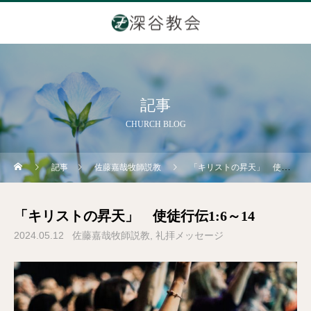
記事
CHURCH BLOG
記事
佐藤嘉哉牧師説教
「キリストの昇天」 使徒行伝1:6～14
「キリストの昇天」 使徒行伝1:6～14
2024.05.12
佐藤嘉哉牧師説教
礼拝メッセージ