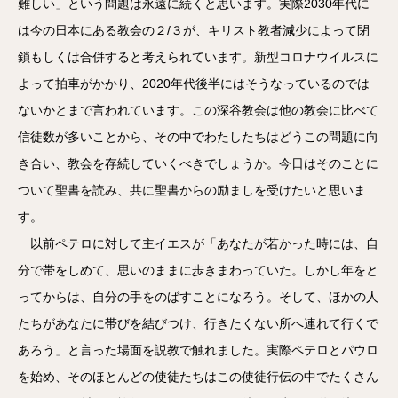
難しい」という問題は永遠に続くと思います。実際2030年代に
は今の日本にある教会の２/３が、キリスト教者減少によって閉
鎖もしくは合併すると考えられています。新型コロナウイルスに
よって拍車がかかり、2020年代後半にはそうなっているのでは
ないかとまで言われています。この深谷教会は他の教会に比べて
信徒数が多いことから、その中でわたしたちはどうこの問題に向
き合い、教会を存続していくべきでしょうか。今日はそのことに
ついて聖書を読み、共に聖書からの励ましを受けたいと思いま
す。
以前ペテロに対して主イエスが「あなたが若かった時には、自
分で帯をしめて、思いのままに歩きまわっていた。しかし年をと
ってからは、自分の手をのばすことになろう。そして、ほかの人
たちがあなたに帯びを結びつけ、行きたくない所へ連れて行くで
あろう」と言った場面を説教で触れました。実際ペテロとパウロ
を始め、そのほとんどの使徒たちはこの使徒行伝の中でたくさん