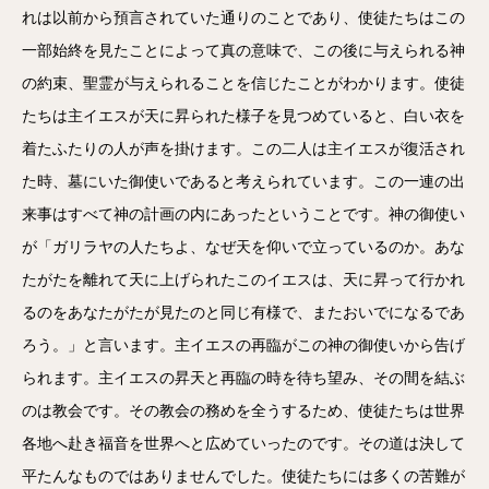
れは以前から預言されていた通りのことであり、使徒たちはこの
一部始終を見たことによって真の意味で、この後に与えられる神
の約束、聖霊が与えられることを信じたことがわかります。使徒
たちは主イエスが天に昇られた様子を見つめていると、白い衣を
着たふたりの人が声を掛けます。この二人は主イエスが復活され
た時、墓にいた御使いであると考えられています。この一連の出
来事はすべて神の計画の内にあったということです。神の御使い
が「ガリラヤの人たちよ、なぜ天を仰いで立っているのか。あな
たがたを離れて天に上げられたこのイエスは、天に昇って行かれ
るのをあなたがたが見たのと同じ有様で、またおいでになるであ
ろう。」と言います。主イエスの再臨がこの神の御使いから告げ
られます。主イエスの昇天と再臨の時を待ち望み、その間を結ぶ
のは教会です。その教会の務めを全うするため、使徒たちは世界
各地へ赴き福音を世界へと広めていったのです。その道は決して
平たんなものではありませんでした。使徒たちには多くの苦難が