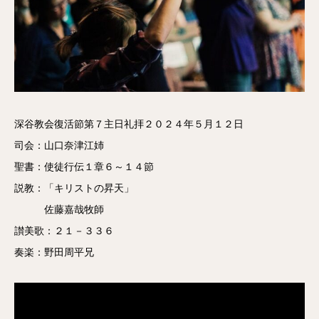
深谷教会復活節第７主日礼拝２０２４年５月１２日
司会：山口奈津江姉
聖書：使徒行伝１章６～１４節
説教：「キリストの昇天」
佐藤嘉哉牧師
讃美歌：２１－３３６
奏楽：野田周平兄