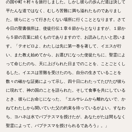
の国や町々村々を旅行しました。しかし彼らの歩んだ道は決して
平たんな道ではなく、むしろ苦難に満ち溢れたものでありまし
た。彼らにとって行きたくない場所に行くこととなります。さて
今日の聖書個所は、使徒行伝１章６節からとなりますが、１節か
ら５節の言葉に続くものでありますので、お読みしたいと思いま
す。「テオピロよ、わたしは先に第一巻を著して、イエスが行
い、また教え始めてから、お選びになった使徒たちに、聖霊によ
って命じたのち、天に上げられた日までのことを、ことごとくし
るした。イエスは苦難を受けたのち、自分の生きていることを
数々の確かな証拠によって示し、四十日にわたってたびたび彼ら
に現れて、神の国のことを語られた。そして食事を共にしている
とき、彼らにお命じになった、『エルサレムから離れないで、か
ねてわたしから聞いていた父の約束を待っているがよい。すなわ
ち、ヨハネは水でバプテスマを授けたが、あなたがたは間もなく
聖霊によって、バプテスマを授けられるであろう』。」