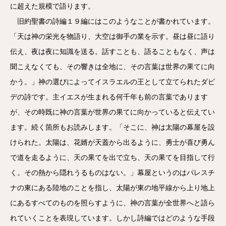
に超えた規模で語ります。
旧約聖書の詩編１９編にはこのようなことが書かれています。
「天は神の栄光を物語り、大空は御手の業を示す。昼は昼に語り
伝え、夜は夜に知識を送る。話すことも、語ることもなく、声は
聞こえなくても、その響きは全地に、その言葉は世界の果てに向
かう。」神の選びによってイスラエルの王として立てられたダビ
デの詩です。主イエスが生まれる何千年も前の言葉であります
が、その時既に神の言葉が世界の果てに向かっていると伝えてい
ます。続く箇所もお読みします。「そこに、神は太陽の幕屋を設
けられた。太陽は、花婿が天蓋から出るように、勇士が喜び勇ん
で道を走るように、天の果てを出で立ち、天の果てを目指して行
く。その熱から隠れうるものはない。」幕屋というのはパレスチ
ナの東にある陸地のことを指し、太陽が東の地平線から上り地上
にあるすべてのものを照らすように、神の言葉が全世界へと語ら
れていくことを表現しています。しかし詩編ではどのような手段