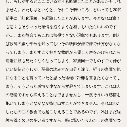
し、もしかするとここにいる方々も経験したことがあるかもしれ
ません。わたしはというと、それこそ若いころ、といっても20代
前半に「蛙化現象」を経験したことがあります。今となれば良く
も悪くもそういった感情を抱くような相手もいたらいいのです
が…。また教会でもこれは無視できない現象でもあります。例え
ば牧師の嫌な部分を知ってしいその牧師が嫌で嫌で仕方がなくな
ってしまう。またすごく好きな牧師から優しく声をかけられたら
途端に顔も見たくなくなってしまう。家族同士でものすごく仲が
いい信徒どうしが、聖書の読み方が自分と違う、祈りの言葉で気
になることを言っていたと思った途端に距離を置きたくなってし
まう。そういった感情が少なからず起きてしまいます。これは人
の感情ですから抑えることはできませんし、一度そういう感情を
抱いてしまうとなかなか抜け出すことができません。それはわた
したちのこの教会でも起こりえることであるのです。私はまだ経
験も浅く欠けの多い者ですから、時に驚いたりわたしの言葉でつ