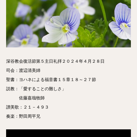
深谷教会復活節第５主日礼拝２０２４年４月２８日
司会：渡辺清美姉
聖書：ヨハネによる福音書１５章１８～２７節
説教：「愛することの難しさ」
佐藤嘉哉牧師
讃美歌：２１－４９３
奏楽：野田周平兄