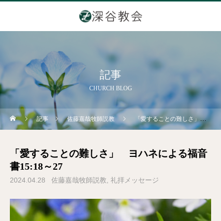
記事
CHURCH BLOG
記事
佐藤嘉哉牧師説教
「愛することの難しさ」 ヨハネによる福音書15:18～27
「愛することの難しさ」 ヨハネによる福音
書15:18～27
2024.04.28
佐藤嘉哉牧師説教
礼拝メッセージ