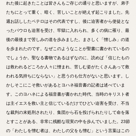
れた後に起きたことは皆さんもご存じの通りと思いますが、弟子
たちにとって重く、暗く、苦しいことが絶えず起こりました。先
週お話ししたペテロはその代表ですし、後に迫害者から使徒とな
ったパウロも迫害を受け、牢獄に入れられ、多くの病に罹り、最
後の最後まで苦しみの道を歩みました。まさしく「憎しみ」の道
を歩まれたのです。なぜこのようなことが聖書に書かれているの
でしょうか。聖なる書物であるはずなのに、読めば「信じたもの
は救われるどころか人々に憎まれ、苦しむ姿がたくさんあって救
われる気持ちにならない」と思うのも仕方がないと思います。し
かしそこにこそ救いがあるとヨハネ福音書の記者は述べていま
す。このヨハネによる福音書が書かれた時代、当時のキリスト者
は主イエスを救い主と信じているだけでひどい迫害を受け、不当
な裁判の末処刑されたり、集団から石を投げられたりして命を落
とすことがある、非常に残酷な現実の中を歩んでいました。23節
の「わたしを憎む者は、わたしの父をも憎む」という言葉はこの