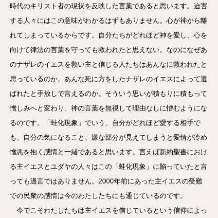
時代のキリスト者の現状を反映した言葉であると思います。迫害
する人々にはこの意味がわかるはずもありません。心が神から離
れてしまっているからです。自分たちがどれほど神を愛し、心を
向けて律法の言葉を守っても救われたと思えない。なのになぜあ
のナザレのイエスを救い主と信じる人たちはあんなに救われたと
思っているのか。あんな死に方をしたナザレのイエスによって選
ばれたと手放しで言えるのか。そういう思いが積もりに積もって
憎しみへと変わり、神の言葉を無視して理由なしに憎むようにな
るのです。「蛙化現象」でいう、自分がどれほど愛する相手で
も、自分の気になること、嫌な部分が見えてしまうと愛情が冷め
憎悪を抱く感情と一緒であると思います。言えば新約聖書におけ
る主イエスとユダヤの人々はこの「蛙化現象」に陥っていたと言
っても過言ではありません。2000年前にあった主イエスの受難
での民衆の感情は今のわたしたちにも通じているのです。
今でこそわたしたちは主イエスを信じているという信仰によっ