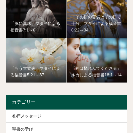
「その日の苦労はその日で
「豚に真珠」マタイによる
十分」マタイによる福音書
福音書7:1～6
6:22～34
「もう大丈夫」マタイによ
「神は憐れんでくださる」
る福音書5:21～37
ルカによる福音書18:1～14
カテゴリー
礼拝メッセージ
聖書の学び