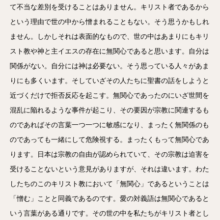
て不当な差別を受けることはありません。キリスト者であるから
という理由で世の中から憎まれることもない。そう思うかもしれ
ません。しかしそれは表面的なもので、世の中はあまりにもキリ
スト教や神と主イエスの存在に無関心であると思います。自分は
関係がない。自分には神は必要ない。そう思っている人々があま
りにも多くいます。そしていざその人たちに聖書の話をしようと
近づくだけで拒否反応を起こす。無関心であったのにいざ世間を
混乱に陥れるような事件が起こり、その要因が宗教に関連するも
のであればその言葉一つ一つに敏感になり、まったく無関係のも
のであっても一緒にして危険視する。まったくもって無関心であ
ります。日本は宗教の自由が認められていて、その宗教は迫害を
受けることないという意見がありますが、それは違います。わた
したちのこのキリスト教において「無関心」であるということは
「憎む」ことと同義であるのです。愛の対義語は無関心であると
いう言葉がある通りです。その世の中を私たちがキリスト者とし