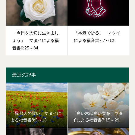
「今日を大切に生きまし
「本気で祈る」 マタイ
ょう」 マタイによる福
による福音書7:7～12
音書6:25～34
最近の記事
「異邦人の救い」マタイに
「良い木は良い実を」マタ
よる福音書8:5～13
イによる福音書7:15～29