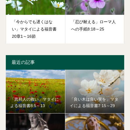
「今からでも遅くはな
「忍び耐える」ローマ人
い」マタイによる福音書
への手紙8:18～25
20章1～16節
最近の記事
「異邦人の救い」マタイに
「良い木は良い実を」マタ
よる福音書8:5～13
イによる福音書7:15～29