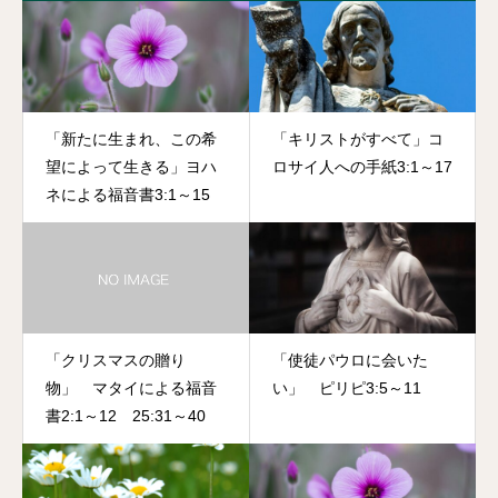
「新たに生まれ、この希
「キリストがすべて」コ
望によって生きる」ヨハ
ロサイ人への手紙3:1～17
ネによる福音書3:1～15
「クリスマスの贈り
「使徒パウロに会いた
物」 マタイによる福音
い」 ピリピ3:5～11
書2:1～12 25:31～40