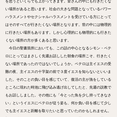
を思うといくらでも上がってきます。皆さんの中にも行きたくな
い場所があると思います。社会の大きな問題となっているパワー
ハラスメントやセクシャルハラスメントを受けている方にとって
はそのすべてが行きたくない場所となります。世の中には物理的
に行きたい場所もあります。しかし心理的にも物理的にも行きた
くない場所の方が多くあると思います。
今日の聖書箇所においても、この話の中心となるシモン・ペテ
ロにとってはまさしく先週お話しした朝食の場所こそ、行きたく
ない場所であったのではないでしょうか。ペテロは主イエスの受
難の夜、主イエスの十字架の前で３度イエスを知らないといいま
した。そのことの負い目を感じていて、復活の主が漁をしている
ところに現れた時池に飛び込み逃げ出してしたと、先週の説教で
もお話ししました。その他にも「今とった魚を少し持ってきなさ
い」というイエスにペテロが従う姿も、何か負い目を感じて少し
でも主イエスと距離を取りたいと思っていたのかもしれません。