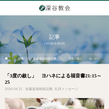
記事
CHURCH BLOG
記事
佐藤嘉哉牧師説教
「3度の赦し」 ヨハネによる福音書21:15～25
「3度の赦し」 ヨハネによる福音書21:15～
25
2024.04.21
佐藤嘉哉牧師説教
礼拝メッセージ