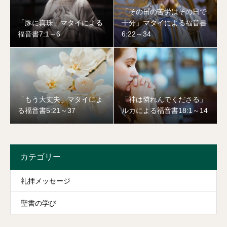
「その日の苦労はその日で
「豚に真珠」マタイによる
十分」マタイによる福音書
福音書7:1～6
6:22～34
「もう大丈夫」マタイによ
「神は憐れんでくださる」
る福音書5:21～37
ルカによる福音書18:1～14
カテゴリー
礼拝メッセージ
聖書の学び