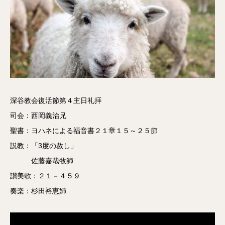
深谷教会復活節第４主日礼拝
司会：西岡義治兄
聖書：ヨハネによる福音書２１章１５～２５節
説教：「3度の赦し」
佐藤嘉哉牧師
讃美歌：２１－４５９
奏楽：杉田裕恵姉