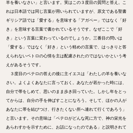
羊を養いなさい」と言います。実はこの３度目の質問と答え。こ
れは日本語では同じ言葉が用いられていますが、原文である聖書
ギリシア語では「愛する」を意味する「アガペー」ではなく「好
き」を意味する言葉で書かれているそうです。なぜここで「好
き」という言葉に変わっているのでしょうか。三番目の問いは
「愛する」ではなく「好き」という軽めの言葉で、はっきりと答
えられないペトロの心情を主は配慮されたのではないかという考
えがあるそうです。
３度目のペテロの答えの後に主イエスは「わたしの羊を養いな
さい。よくよくあなたに言っておく。あなたが若かった時には、
自分で帯をしめて、思いのまま歩き回っていた。しかし年をとっ
てからは、自分の手を伸ばすことになろう。そして、ほかの人が
あなたに帯を結びつけ、行きたくない所へ連れて行くであろう」
と言います。その意味は「ペテロがどんな死に方で、神の栄光を
あらわすかを示すために、お話になったのである」と説明されて