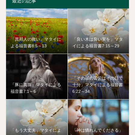
最近の記事
「異邦人の救い」マタイに
「良い木は良い実を」マタ
よる福音書8:5～13
イによる福音書7:15～29
「その日の苦労はその日で
「豚に真珠」マタイによる
十分」マタイによる福音書
福音書7:1～6
6:22～34
「もう大丈夫」マタイによ
「神は憐れんでくださる」