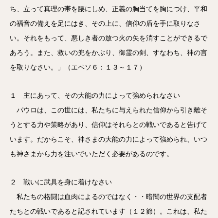
ち、立って真理の帯を腰にしめ、正義の胸当てを胸につけ、平和
の福音の備えを足にはき、その上に、信仰の盾を手に取りなさ
い。それをもって、悪しき者の放つ火の矢を消すことができるで
あろう。また、救いの兜をかぶり、御霊の剣、すなわち、神の言
を取りなさい。」（エペソ６：１３～１７）
１ 主にあって、その大能の力によって強められなさい
パウロは、この世には、私たちに与えられた信仰から引き離そ
うとする力や策略があり、信仰はそれらとの戦いであると告げて
います。だからこそ、神さまの大能の力によって強められ、いつ
も神さまから力を注いでいただく必要があるのです。
２ 戦いに武具を身に着けなさい
私たちの格闘は血肉によるのではなく・・暗闇の世界の支配者
たちとの戦いであると記されています（１２節）。これは、私た