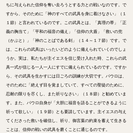
ちに与えられた信仰を奪い去ろうとする力との戦いなのです。で
すから、そのために「神のすべての武具を身に着けなさい」（１
１節）と言われているのです。この武具とは、「真理の帯」「正
義の胸当て」「平和の福音の備え」「信仰の大盾」「救いの兜
（かぶと）」「神のことばである剣」（１４～１７節）です。で
は、これらの武具はいったいどのように備えられていくのでしょ
うか。実は、私たちが主イエスを信じ受け入れた時、これらの武
具一式が信じる一人一人にすでに備えられているのです。ですか
ら、その武具を生かすには日ごろの訓練が大切です。パウロは、
そのために「絶えず目を覚ましていて、すべての聖徒のために、
忍耐の限りを尽くし、また祈りなさい」（１８節）と勧めていま
す。また、パウロ自身が「大胆に福音を語ることができるように
祈って欲しい」（１９節）とも要請しています。主イエスの与え
てくださった救いを確信し、祈り、御言葉の約束を蓄えて生きる
ことは、信仰の戦いの武具を磨くことに通じるのです。