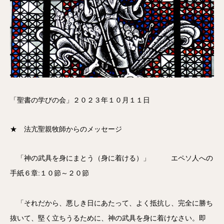
「聖書の学びの会」２０２３年１０月１１日
★ 法亢聖親牧師からのメッセージ
「神の武具を身にまとう（身に着ける）」 エペソ人への
手紙６章:１０節～２０節
「それだから、悪しき日にあたって、よく抵抗し、完全に勝ち
抜いて、堅く立ちうるために、神の武具を身に着けなさい。即