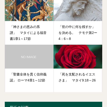
「神さまの恵みの系
「世の中に何を残すか」
譜」 マタイによる福音
を決める。 テモテ第2ー
書1章1～17節
4：6～8
「聖書全体を貫く信仰義
「死を支配されるイエス
認」 ローマ4章1～12節
さま」 マタイ9:18～26