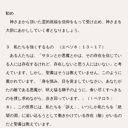
勧め
神さまから頂いた霊的祝福を信仰をもって受け止め、神さまを
大胆にあかししていく者となりましょう。
３ 私たちを強くするもの （エペソ６：１３～１７）
ある人たちは、「サタンとか悪魔とかは、その存在を信じてい
る人には存在するけれど、存在しないと思う人にはいない」と考
えています。しかし、聖書はそうは教えていません。このように
書かれています。「身を慎み、目を覚ましていなさい。あなたが
たの敵である悪魔が、吠え猛る獅子のように、食い尽くすべきも
のを捜し求めながら、歩き回っています。」（Ⅰペテロ５：
８）。この世界には、私たちを「訴え」、いつしか私たちを「絶
望の淵」に追い込もうとして働きかけている存在（敵）がいるの
だと聖書は教えています。