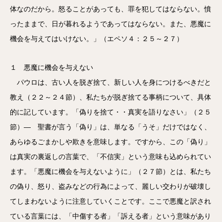
体なのだから。怒ることがあっても、罪を犯してはならない。憤
ったままで、日が暮れるようであってはならない。また、悪魔に
機会を与えてはいけない。」（エペソ４：２５～２７）
１ 悪魔に機会を与えない
パウロは、古い人を脱ぎ捨て、新しい人を身につけるべきだと
教え（２２～２４節）、私たちが脱ぎ捨てる事柄について、具体
的に記しています。「偽りを捨て・・真実を語りなさい」（２５
節）― 聖書が言う「偽り」は、単なる「うそ」だけではなく、
あらゆるごまかしや欺きを意味します。ですから、この「偽り」
は真実の裏返しの言葉で、「不信実」という意味も込められてい
ます。「悪魔に機会を与えないように」（２７節）とは、私たち
の偽り、怒り、盗みなどの行為によって、麗しい交わりが破壊し
てしまわないように注意していくことです。ここで悪魔と訳され
ている言葉には、「中傷する者」「訴える者」という意味があり