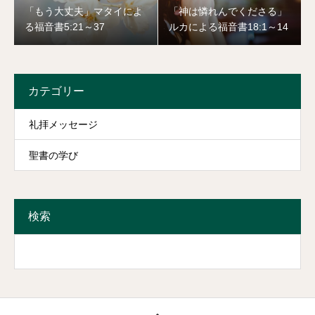
「もう大丈夫」マタイによ
「神は憐れんでくださる」
る福音書5:21～37
ルカによる福音書18:1～14
カテゴリー
礼拝メッセージ
聖書の学び
検索