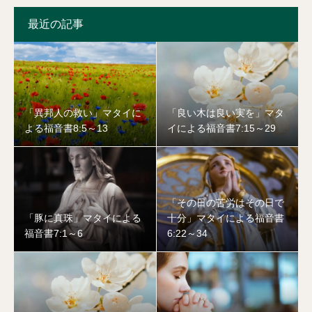
最近の記事
「異邦人の救い」マタイに
「良い木は良い実を」マタ
よる福音書8:5～13
イによる福音書7:15～29
「その日の苦労はその日で
「豚に真珠」マタイによる
十分」マタイによる福音書
福音書7:1～6
6:22～34