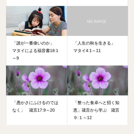
「誰が一番偉いのか」
「人生の秋を生きる」
マタイによる福音書18:1
マタイ4:1～11
～9
「愚かさにふけるのでは
「整った食卓へと招く知
なく」 箴言17:9～20
恵」箴言から学ぶ 箴言
９:１～12