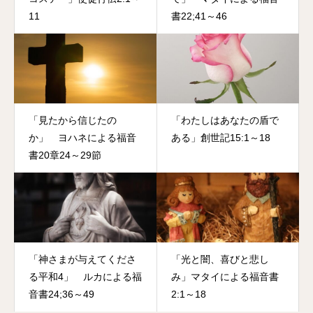
11
書22;41～46
「見たから信じたの
「わたしはあなたの盾で
か」 ヨハネによる福音
ある」創世記15:1～18
書20章24～29節
「神さまが与えてくださ
「光と闇、喜びと悲し
る平和4」 ルカによる福
み」マタイによる福音書
音書24;36～49
2:1～18