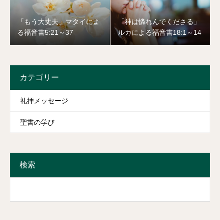
「もう大丈夫」マタイによ
「神は憐れんでくださる」
る福音書5:21～37
ルカによる福音書18:1～14
カテゴリー
礼拝メッセージ
聖書の学び
検索