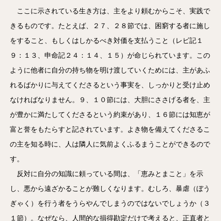
ここに示されている生き方は、主をより頼むからこそ、実践で
きるものです。たとえば、２７、２８節では、困窮する者に施し
をすること、もしくはしかるべき対価を支払うこと（レビ記１
９：１３、申命記２４：１４、１５）が命じられています。この
ように他者に自分の持ち物を明け渡していくためには、主があふ
れるばかりに与えてくださるという事実を、しっかりと受け止め
なければなりません。９、１０節には、大胆にささげる者を、主
が豊かに満たしてくださるという約束があり、１６節には知恵が
富と誉をもたらすと記されています。よき物を備えてくださるこ
の主を知る時に、人は隣人に気前よくふるまうことができるので
す。
反対に自分の知識に頼っている間は、「恵みとまこと」を示
し、悪から遠ざかることが難しくなります。むしろ、暴虐（ぼう
ぎゃく）を行う者をうらやんでしまうのではないでしょうか（３
１節）。なぜなら、人間的な損得勘定だけで考えると、正直者と