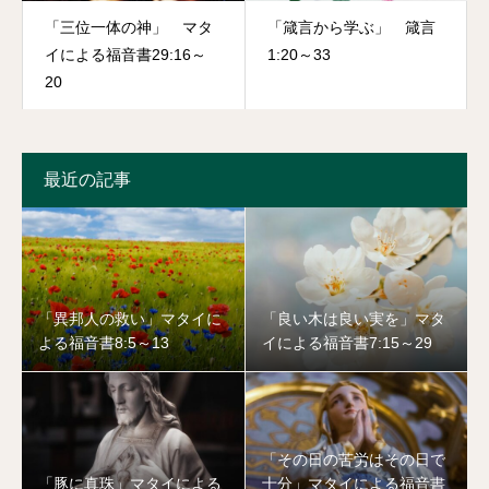
「三位一体の神」 マタ
「箴言から学ぶ」 箴言
イによる福音書29:16～
1:20～33
20
最近の記事
「異邦人の救い」マタイに
「良い木は良い実を」マタ
よる福音書8:5～13
イによる福音書7:15～29
「その日の苦労はその日で
「豚に真珠」マタイによる
十分」マタイによる福音書