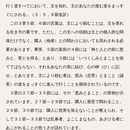
行く道すべてにおいて、主を知れ、主があなたの進む道をまっす
ぐにされる」（３：５，６新改訳）
この３章５節、６節の言葉は、主により頼むことは、主を畏れ
る生き方の要です。ただし、この主への信頼は主との個人的な関
係だけでなく、隣人（他者）との関わりにおいても現わされる必
要があります。事実、５節の直前の４節には「神と人との前に恵
みと、誉とを得る」とあり、３節には「いつくしみとまことを捨
ててはならない。それをあなたの首に結び、心の碑（ひ）に記
せ」とあります。主により頼む者は、恵み（忠実）とまこと（誠
実）の道をまっすぐに進んで行くことを期待されているのです。
３章の２７節～３５節には、その「恵みとまこと」の実例が示
されています。２７節～２９節では、隣人に善意で関わること、
２９節、３０節では、隣人に危害を加えないことが教えられ、そ
して３１節～３３節では乱暴者、よこしまなもの、あざける者に
あこがれることの危うさが語れています。