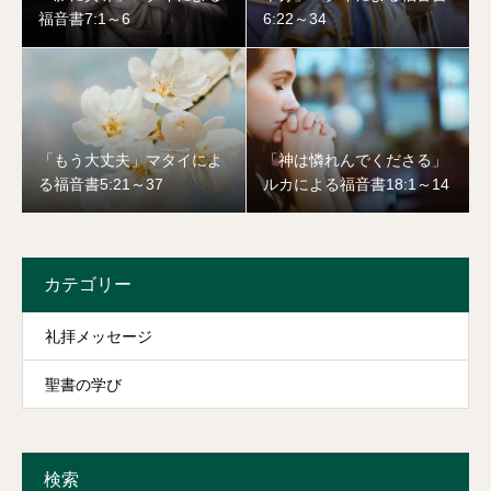
福音書7:1～6
6:22～34
「もう大丈夫」マタイによ
「神は憐れんでくださる」
る福音書5:21～37
ルカによる福音書18:1～14
カテゴリー
礼拝メッセージ
聖書の学び
検索