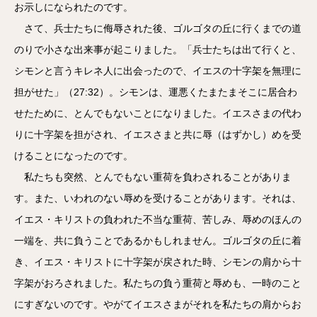
お示しになられたのです。
さて、兵士たちに侮辱された後、ゴルゴタの丘に行くまでの道
のりで小さな出来事が起こりました。「兵士たちは出て行くと、
シモンと言うキレネ人に出会ったので、イエスの十字架を無理に
担がせた」（27:32）。シモンは、運悪くたまたまそこに居合わ
せたために、とんでもないことになりました。イエスさまの代わ
りに十字架を担がされ、イエスさまと共に辱（はずかし）めを受
けることになったのです。
私たちも突然、とんでもない重荷を負わされることがありま
す。また、いわれのない辱めを受けることがあります。それは、
イエス・キリストの負われた不当な重荷、苦しみ、辱めのほんの
一端を、共に負うことであるかもしれません。ゴルゴタの丘に着
き、イエス・キリストに十字架が戻された時、シモンの肩から十
字架がおろされました。私たちの負う重荷と辱めも、一時のこと
にすぎないのです。やがてイエスさまがそれを私たちの肩からお