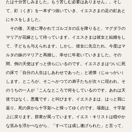
たは十分苦しみました。もう苦しむ必要はありません」。そし
て、釘（くぎ）を一本ずつ抜いていき、イエスさまの足の釘あと
にキスをしました。
その後、天使に導かれてゴルゴタの丘を降りると、マグダラの
マリアが花嫁として待っています。イエスさまは彼女と結婚をし
て、子どもも与えられます。しかし、彼女に先立たれ、今度はマ
ルタの妹のマリアと再婚し、幸せに年老いていきました。その
間、例の天使はずっと傍らにいるのです。イエスさまはついに死
の床で「自分の人生はしあわせであった」と述懐（じゅっかい）
します。ところが、そこへかつての弟子たちが次々に現われ、そ
のうちの一人が「こんなところで何をしているのです。あれは天
使ではなく。悪魔です」と叫びます。イエスさまは、はっと我に
返り、死の床から十字架へと帰ってゆくのです。場面は、十字架
上に戻ります。群衆が罵っています。イエス・キリストは穏やか
な笑みを浮かべながら、「すべては成し遂げられた」と言って、