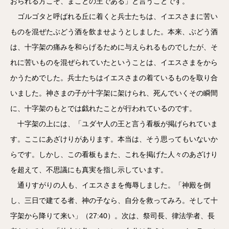
おられる方こそ、まことの王である」と言うことです。
ゴルゴタと呼ばれる丘に着くと兵士たちは、イエスさまに苦い
ものを混ぜたぶどう酒を飲ませようとしました。本来、ぶどう酒
は、十字架の痛みを和らげるために与えられるものでしたが、そ
れに苦いものを混ぜられていたということは、イエスさまをから
かうためでした。兵士たちはイエスさまの着ているものを取り合
いました。神さまの子が十字架に架けられ、死んでいくその瞬間
に、十字架のもとでは戯れたことが行われているのです。
十字架の上には、「ユダヤ人の王と言う看板が掲げられていま
す。ここにあざけりがあります。本当は、そう思ってもいないか
らです。しかし、この看板もまた、これを掲げた人々のあざけり
を超えて、不思議にも真実を指し示しています。
通りすがりの人も、イエスさまを侮辱しました。「神殿を倒
し、三日で建てる者、神の子なら、自分を救ってみろ。そして十
字架から降りて来い」（27:40）。次は、祭司長、律法学者、長