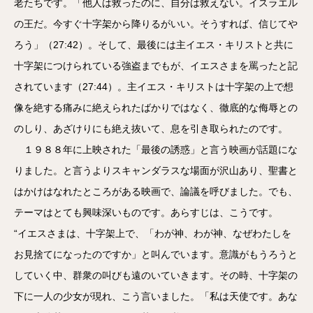
老たちです。「他人は救ったのに、自分は救えない。イスラエル
の王だ。今すぐ十字架から降りるがいい。そうすれば、信じてや
ろう」（27:42）。そして、最後には主イエス・キリストと共に
十字架につけられている強盗までもが、イエスさまを罵ったと記
されています（27:44）。主イエス・キリストは十字架の上で想
像を絶する痛みに絶えられたばかりではなく、徹底的な侮辱との
のしり、あざけりにも絶え抜いて、息を引き取られたのです。
１９８８年に上映された「最後の誘惑」と言う映画が話題にな
りました。と言うよりスキャンダラスな場面が沢山あり、聖書と
はかけはなれたところがある映画で、論議を呼びました。でも、
テーマはとても興味深いものです。あらすじは、こうです。
“イエスさまは、十字架上で、「わが神、わが神、なぜわたしを
お見捨てになったのですか」と叫んでいます。意識がもうろうと
していく中、群衆の叫びも遠のいていきます。その時、十字架の
下に一人の少女が現れ、こう言いました。「私は天使です。あな