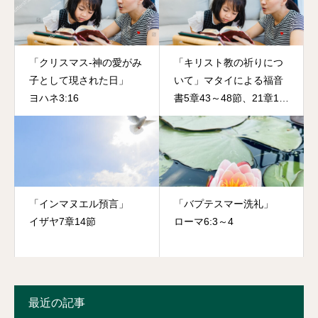
「クリスマス‐神の愛がみ
「キリスト教の祈りにつ
子として現された日」
いて」マタイによる福音
ヨハネ3:16
書5章43～48節、21章18
～22節
「インマヌエル預言」
「バプテスマー洗礼」
イザヤ7章14節
ローマ6:3～4
最近の記事