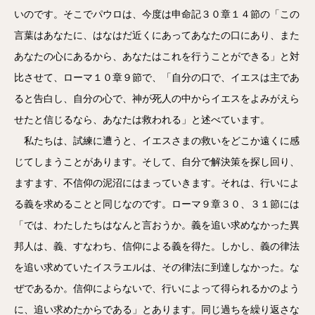
いのです。そこでパウロは、今度は申命記３０章１４節の「この
言葉はあなたに、はなはだ近くにあってあなたの口にあり、また
あなたの心にあるから、あなたはこれを行うことができる」と対
比させて、ローマ１０章９節で、「自分の口で、イエスは主であ
ると告白し、自分の心で、神が死人の中からイエスをよみがえら
せたと信じるなら、あなたは救われる」と述べています。
私たちは、試練に遭うと、イエスさまの救いをどこか遠くに感
じてしまうことがあります。そして、自分で解決策を探し回り、
ますます、不信仰の泥沼にはまっていきます。それは、行いによ
る義を求めることと同じなのです。ローマ９章３０、３１節には
「では、わたしたちはなんと言おうか。義を追い求めなかった異
邦人は、義、すなわち、信仰による義を得た。しかし、義の律法
を追い求めていたイスラエルは、その律法に到達しなかった。な
ぜであるか。信仰によらないで、行いによって得られるかのよう
に、追い求めたからである」とあります。同じ過ちを繰り返さな