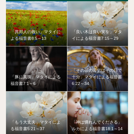
「異邦人の救い」マタイに
「良い木は良い実を」マタ
よる福音書8:5～13
イによる福音書7:15～29
「その日の苦労はその日で
「豚に真珠」マタイによる
十分」マタイによる福音書
福音書7:1～6
6:22～34
「もう大丈夫」マタイによ
「神は憐れんでくださる」
る福音書5:21～37
ルカによる福音書18:1～14