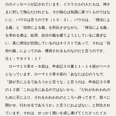
ロのメッセージが記されています。イスラエルの人たちは、神さ
まに対して熱心だけれども、その熱心は知識に基づくものではな
いと、パウロは言うのです（１０：２）。パウロは、「律法によ
る義」と「信仰による義」を対比させながら、「律法による義」
を求める者は、結局、自分の義を建てようとしているに過ぎな
い、真に律法が目指しているのはキリストであって、それは「信
仰の義」によってのみ、獲得されるものなのだと言うのです。
注１：マタイ５：１７
ローマ１０章６～８節は、申命記３０書１１～１４節がベース
となっています。ローマ１０章６節の「あなたは心のうちで、
『誰が天に上るであろうかと言うな」と言うのは、申命記３０章
の１２節「これは天にあるのではないから、『だれがわれわれの
ために天に上り、それをわれわれのところへ持ってきて、我々に
聞かせ、行わせるであろうか』と言うにおよばない」と対比され
ています。それは、せっかく贖いを成し遂げてくださったイエ