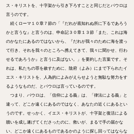
ス・キリストを、十字架から引き下ろすことと同じだとパウロは
言うのです。
続くローマ１０章７節の「『だれが底知れぬ所に下るであろう
かと言うな』と言うのは、申命記３０章１３節「また、これは海
のかなたにあるのではないから、『だれが我々のために海を渡っ
て行き、それを我々のところへ携えてきて、我々に聞かせ、行わ
せるであろうか』と言うに及ばない。」を要約した言葉です。そ
れは、私たちの罪を赦すために、陰府（よみ）にまで下られたイ
エス・キリストを、人為的によみがえらせようと無駄な努力をす
るようなものだ、とパウロは言っているのです。
つまり、パウロは、「信仰による義」は、「律法による義」と
違って、どこか遠くにあるのではなく、あなたの近くにあるとい
うのです。せっかく、イエス・キリストが、十字架と復活による
贖いを成し遂げてくださったのに、救いが、まるで手の届かな
い、どこか遠くにあるものであるかのように探し回ってはならな