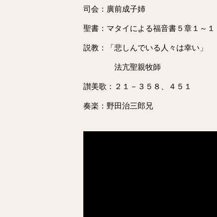
司会：廣前成子姉
聖書：マタイによる福音書５章１～１
説教：「悲しんでいる人々は幸い」
法亢聖親牧師
讃美歌：２１－３５８、４５１
奏楽：野田治三郎兄