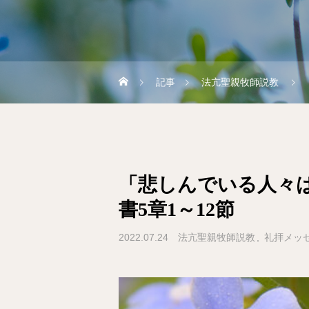
記事
法亢聖親牧師説教
「悲しんでいる人々
書5章1～12節
2022.07.24
法亢聖親牧師説教
礼拝メッ