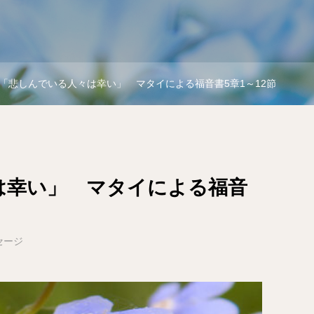
「悲しんでいる人々は幸い」 マタイによる福音書5章1～12節
は幸い」 マタイによる福音
セージ