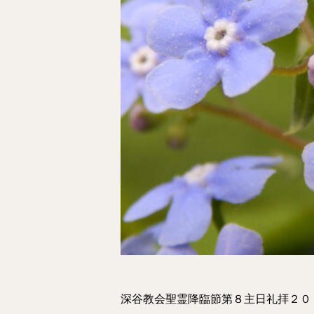
深谷教会聖霊降臨節第８主日礼拝２０