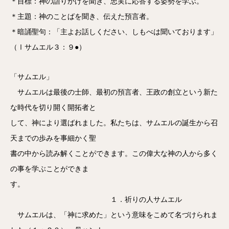
＊目標：神の語りかけを聞き、忠実に応答する姿勢を学ぶ。
＊主題：神のことばを聞き、伝えた預言者。
＊暗誦聖句：「主よお話しください、しもべは聞いております」
（Ⅰサムエル３：９●）
「サムエル」
サムエルは最後の士師、最初の預言者、王政の創立という新た
な時代を切り開く開拓者と
して、神により選ばれました。私たちは、サムエルの誕生から召
天までの歩みを事細かく聖
書の中から読み解くことができます。この偉大な神の人から多く
の事を学ぶことができま
す。
１．祈りの人サムエル
サムエルは、「神に求めた」という意味をこめて名づけられま