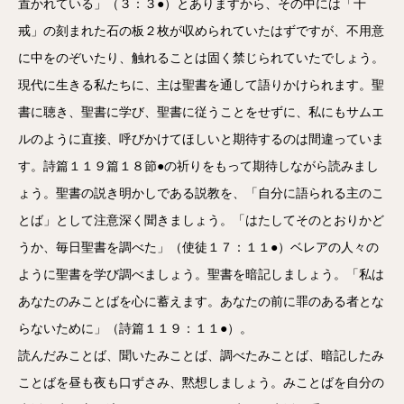
置かれている」（３：３●）とありますから、その中には「十
戒」の刻まれた石の板２枚が収められていたはずですが、不用意
に中をのぞいたり、触れることは固く禁じられていたでしょう。
現代に生きる私たちに、主は聖書を通して語りかけられます。聖
書に聴き、聖書に学び、聖書に従うことをせずに、私にもサムエ
ルのように直接、呼びかけてほしいと期待するのは間違っていま
す。詩篇１１９篇１８節●の祈りをもって期待しながら読みまし
ょう。聖書の説き明かしである説教を、「自分に語られる主のこ
とば」として注意深く聞きましょう。「はたしてそのとおりかど
うか、毎日聖書を調べた」（使徒１７：１１●）ベレアの人々の
ように聖書を学び調べましょう。聖書を暗記しましょう。「私は
あなたのみことばを心に蓄えます。あなたの前に罪のある者とな
らないために」（詩篇１１９：１１●）。
読んだみことば、聞いたみことば、調べたみことば、暗記したみ
ことばを昼も夜も口ずさみ、黙想しましょう。みことばを自分の