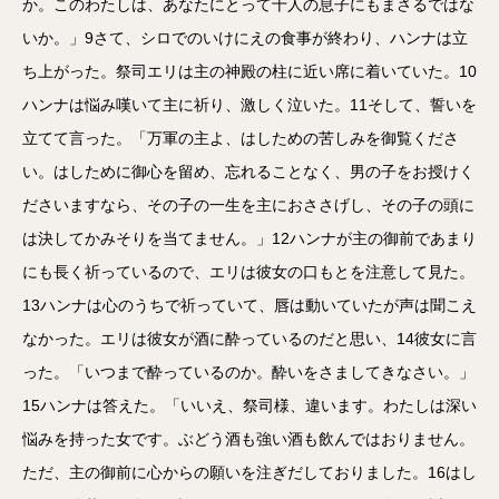
か。このわたしは、あなたにとって十人の息子にもまさるではな
いか。」9さて、シロでのいけにえの食事が終わり、ハンナは立
ち上がった。祭司エリは主の神殿の柱に近い席に着いていた。10
ハンナは悩み嘆いて主に祈り、激しく泣いた。11そして、誓いを
立てて言った。「万軍の主よ、はしための苦しみを御覧くださ
い。はしために御心を留め、忘れることなく、男の子をお授けく
ださいますなら、その子の一生を主におささげし、その子の頭に
は決してかみそりを当てません。」12ハンナが主の御前であまり
にも長く祈っているので、エリは彼女の口もとを注意して見た。
13ハンナは心のうちで祈っていて、唇は動いていたが声は聞こえ
なかった。エリは彼女が酒に酔っているのだと思い、14彼女に言
った。「いつまで酔っているのか。酔いをさましてきなさい。」
15ハンナは答えた。「いいえ、祭司様、違います。わたしは深い
悩みを持った女です。ぶどう酒も強い酒も飲んではおりません。
ただ、主の御前に心からの願いを注ぎだしておりました。16はし