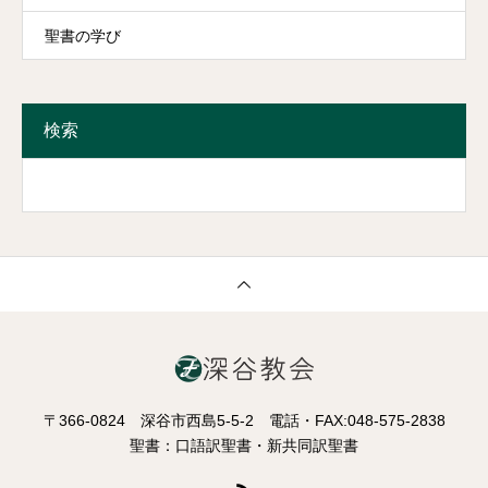
聖書の学び
検索
〒366-0824 深谷市西島5-5-2 電話・FAX:048-575-2838
聖書：口語訳聖書・新共同訳聖書