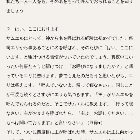
私たち一人一人をも、その名をもって呼んでおられることを知り
ましょう
２．はい、ここにおります
サムエルにとって、神から名を呼ばれる経験は初めてでした。祭
司エリから事あるごとに名を呼ばれ、そのたびに「はい、ここに
います」と駆けつける習慣がついていたのでしょう。真夜中にい
ったい何事だろうと駆けつけ、「お呼びになりましたか？」と眠
っているエリに告げます。夢でも見たのだろうと思いながら、エ
リは答えます。「呼んでいないよ。帰って寝なさい」、同じこと
が三度も続くとさすがにエリも気づきます。「主」がサムエルを
呼んでおられるのだと。そこでサムエルに教えます。「行って寝
なさい。主がおまえを呼ばれたら、『主よ、お話しください。し
もべは聞いております』と言いなさい」（９節●）
そして、ついに四度目に主が呼ばれた時、サムエルは主に向かっ